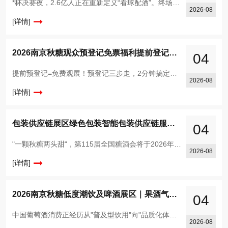
*杯决赛夜，2.6亿人正在重新定义“看球配酒”。终场哨响前*后一分钟，点球大战的窒息时刻，或者绝杀进球后全场炸开的欢呼——*杯决赛夜，酒从来都不是配角。冰箱里刚拿出来的气泡果酒还挂着水珠，茶几
2026-08
[详情]
2026南京秋糖观众预登记免票福利提前登记锁定3500+展商对接资源
04
提前预登记=免费观展！预登记三步走，2分钟搞定，展期三天免费无限畅行！！第115届全国糖酒商品交易会将于10月15日-17日在南京国际博览中心重磅开幕！专业观众提前预登记，可以免费观展，并获取更多
2026-08
[详情]
包装供应链展区绿色包装智能包装供应链服务全链条覆盖，2026南京秋糖包装产业升级风向标
04
"一颗秋糖两头甜"，第115届全国糖酒会将于2026年10月15日至17日在南京国际博览中心盛大举办。去年十月，第113届南京秋糖收获了96.5%的客商综合满意度，创下参展规模
2026-08
[详情]
2026南京秋糖低度潮饮及啤酒展区｜果酒气泡酒低度鸡尾酒等新式潮饮品牌招商
04
中国葡萄酒消费正经历从"普及型饮用"向"品质化体验"新阶段。 年轻消费群体对产区故事、酿造工艺、餐酒搭配的专业认知快速提升，私域电商、精品酒行、高端餐饮等新
2026-08