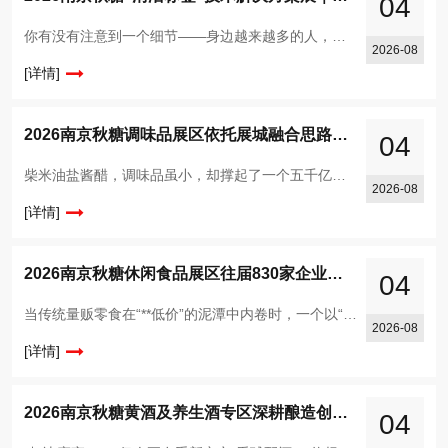
04
你有没有注意到一个细节——身边越来越多的人，拿起一包东西先看背面。不是看热量，不是看营养成分，而是盯着配料表认真琢磨。大家现在就想知道一件事：我吃的这玩意儿，里面到底装了啥？这就是清洁标签（Cle
2026-08
[详情]
2026南京秋糖调味品展区依托展城融合思路与南京携手打造秋糖季促消费活动
04
柴米油盐酱醋，调味品虽小，却撑起了一个五千亿级的大市场。据统计，2025年国内调味品市场规模已超5100亿元，且仍在稳步增长。与此同时，*持续强化食品安全标准，正引导整个行业朝着更健康、更优质的
2026-08
[详情]
2026南京秋糖休闲食品展区往届830家企业参展现场意向成交额达15.6亿元
04
当传统量贩零食在“**低价”的泥潭中内卷时，一个以“短保、现制、少添加”为标签的新物种——新鲜零食，正悄然改写零食行业的格局。从长沙的“金粒门”到沈阳的“一栗”，从杭州的“蒲妈妈”到长沙的“几多全
2026-08
[详情]
2026南京秋糖黄酒及养生酒专区深耕酿造创新适配白酒黄酒果酒功能性酒企
04