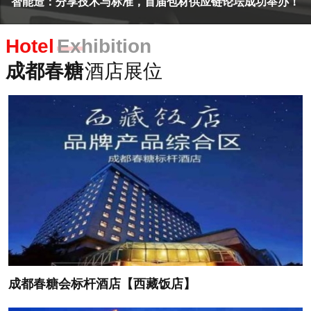
智能造：分享技术与标准，首届包材供应链论坛成功举办！
胡
Hotel
Exhibition
成都春糖
酒店展位
成都春糖会标杆酒店【西藏饭店】