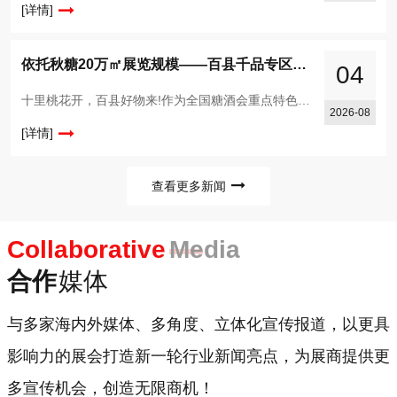
[详情]
依托秋糖20万㎡展览规模——百县千品专区站在巨人的肩膀上
04
十里桃花开，百县好物来!作为全国糖酒会重点特色板块，“桃花盛开的地方”--百县千品万家福专区，多年来深耕县域特色产业，成为链接深山好物与全国市场的重要桥梁。自2019年落地至今，糖酒会已连续13届
2026-08
[详情]
查看更多新闻
Collaborative
Media
合作
媒体
与多家海内外媒体、多角度、立体化宣传报道，以更具
影响力的展会打造新一轮行业新闻亮点，为展商提供更
多宣传机会，创造无限商机！