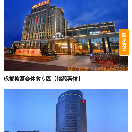
联
系
方
式
成都糖酒会休食专区【锦苑宾馆】