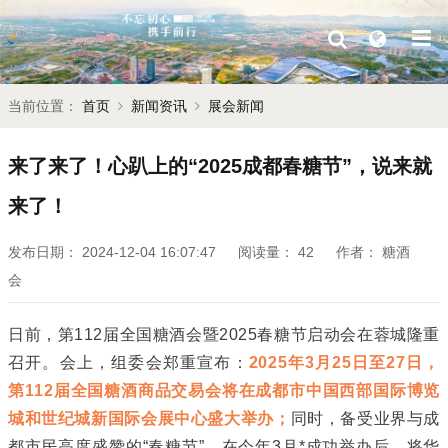
当前位置：
首页
新闻资讯
展会新闻
来了来了！心趴上的“2025成都春糖节”，说来就
来了！
发布日期：
2024-12-04 16:07:47
阅读量：
42
作者：
糖酒
会
日前，第112届
全国糖酒会
暨2025
春糖
节启动会在蓉城隆重
召开。会上，组委会郑重宣布：
2025年3月25日至27日，
第112届全国
糖酒商品交易会
将在成都市中国西部国际博览
城和世纪城新国际会展中心盛大举办；
同时，备受业界与成
都市民高度盛赞的“春糖节”，在今年3月*成功举办后，将华