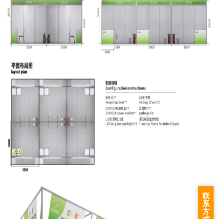
联
系
方