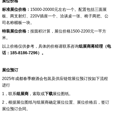
展位价格
标准展位价格：
15000-20000元左右一个。配置包括三面展
板、两支射灯、220V插座一个、洽谈桌一张、椅子两把、公
司名称楣板一块。
特装展位价格：
按面积计算
，展位价格1500-2200元一平方
米。
以上价格仅供参考，具体的价格请联系咨询
组展商
蒋经理
（
电
话：
185-8186-7296）。
展位预订
2025年成都春季糖酒会
包装及供应链馆
展位预订按如下流程
进行
1，联系
组展商
‍，索取或
下载
展位图纸。
2，根据展位图纸与组展商确定展位位置、展位价格后，签订
展位预订合同。