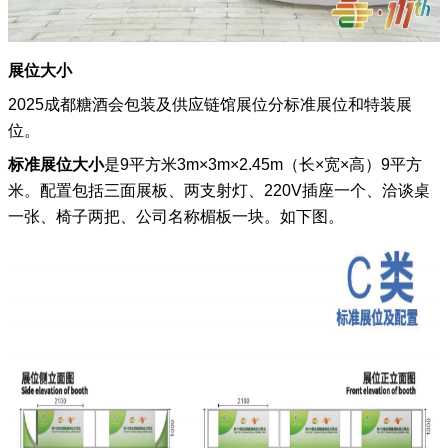
展位大小
2025成都糖酒会
包装及供应链馆
展位分标准展位和特装展
位。
标准展位
大小
是9平方米
3m×3m×2.45m（长×宽×高）9平方
米。配置包括三面展板、两支射灯、220V插座一个、洽谈桌
一张、椅子两把、公司名称楣板一块。如下图。