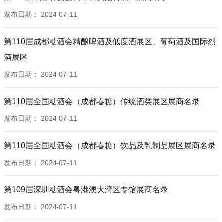
BZ030T 青岛博信印通包装有限公司
发布日期：
2024-07-11
BZ031T 江阴标榜塑料制品有限公司
BZ032T 重庆市赛普塑料制品有限公司
第110届成都糖酒会精酿啤酒及低度酒展区、葡萄酒及国际烈
BZ033C 苍南县龙港旭华塑料标牌厂
酒展区
BZ034C 曹县旭翔工艺品有限公司
发布日期：
2024-07-11
BZ035C 沧州泰祥塑料制品有限公司
BZ036C 沧州市隆泰塑料有限公司
第110届全国糖酒会（成都春糖）传统酒类展区展商名录
BZ037C 上海紫丹印务有限公司
发布日期：
2024-07-11
BZ038C 上海紫丹印务有限公司
BZ039C 福建省德化山谦道陶瓷有限公司
第110届全国糖酒会（成都春糖）饮品及乳制品展区展商名录
BZ040C 射洪泳贞包装有限公司
发布日期：
2024-07-11
BZ041C 潍坊澳科达彩印有限公司
BZ042C 武义卓尔木艺有限公司
第109届深圳糖酒会粤港澳大湾区专馆展商名录
BZ043C 深圳市家家用激光设备有限公司
BZ044C 北京励思国际广告有限公司
发布日期：
2024-07-11
BZ045C 浙江宝汇薄膜股份有限公司