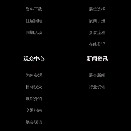
BZ078C 美盛隆制罐(惠州)有限公司
资料下载
展位选择
BZ079C 宁晋县百花烛业有限公司
往届回顾
展商手册
BZ080C 宁晋县百花烛业有限公司
BZ081C 桐庐分水为民制笔厂
同期活动
参展流程
BZ082C 绍兴谦百惠包装科技有限公司
在线登记
BZ083C 青岛英之彩包装有限公司
BZ084C 河北蓝薇包装材料有限公司
观众中心
新闻资讯
BZ085C 上海显容包装有限公司
BZ086C 上海显容包装有限公司
为何参观
展会新闻
BZ087C 常州市浩丰彩印有限公司
目标观众
行业资讯
BZ088C 温州川*工艺品有限公司
BZ089C 西安双健包装有限公司
展馆介绍
BZ090C 景德镇千秋瓷业有限公司
交通指南
BZ091C 广州美祺智能印刷有限公司
BZ092C 广州美祺智能印刷有限公司
展会现场
BZ093C 广东嘉彩标签有限公司