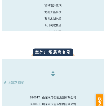
郓城瑞升玻璃
海南天鉴科技
曹县木制包装
四川蜀玻集团
嘉艺玻璃制品
开璞环保包装
晶玻集团
儒诚公司
室外广场展商名录
郓城正大盖业
普拉斯公司
儒诚公司
江龙玻璃
向上滑动阅览
海普智联
广东万昌
BZ001T 山东永信包装集团有限公司
佛山佳荣塑料
联
系
BZ002T 山东永信包装集团有限公司
广州广彩标签