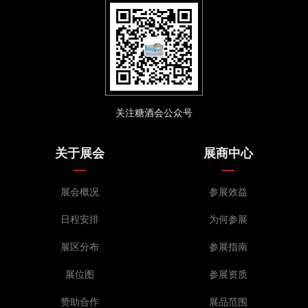
BZ062C 菏泽市天雨工艺品有限公司
BZ063C 周口佳特包装制品有限公司
BZ064C 周口佳特包装制品有限公司
BZ065C 汕头市伯优环保科技有限公司
BZ066C 广东伟力环保实业有限公司
BZ067C 上海安全印务有限公司
关注糖酒会公众号
BZ068C 上海安全印务有限公司
BZ069C 河北汇艺包装制品有限公司
关于展会
展商中心
BZ070C 温州晨盛印业有限公司
BZ071C 山东金罐包装制品有限公司
展会概况
参展效益
BZ072C 营口市凯图塑料制品有限公司
日程安排
为何参展
BZ073C 福州市伟华塑料制品有限公司
BZ074C 福州市伟华塑料制品有限公司
展区分布
参展指南
BZ075C 温州富年工艺礼品有限公司
展位图
参展资质
BZ076C 常州是恒成达印刷有限公司
赞助合作
展品范围
BZ077C 上海益乐纸制品有限公司