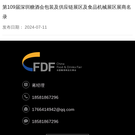
BZ046C 沈阳市于洪区东嘉兄弟木制品厂
第109届深圳糖酒会包装及供应链展区及食品机械展区展商名
BZ047C 浙江卓雅印业有限公司
录
BZ048C 青岛艾瑞游乐有限公司
发布日期：
2024-07-11
BZ049C 广东骏宝实业有限公司
BZ050C 深圳市宏源清实业有限公司
BZ051C 佛山市印得高印刷有限公司
BZ052C 佛山市印得高印刷有限公司
BZ053C 东莞市嘉诚包装材料有限公司
BZ054C 东莞市祥春铁罐有限公司
BZ055C 广东隆兴包装实业有限公司
蒋经理
BZ056C 广东隆兴包装实业有限公司
18581867296
BZ057C 泰堡瓶塞（瑞安）有限公司
BZ058C 泰堡瓶塞（瑞安）有限公司
1766414942@qq.com
BZ059C 徐州瑞宝玻璃制品有限公司
18581867296
BZ060C 杭州简庐新材料有限公司
BZ061C 菏泽市天雨工艺品有限公司