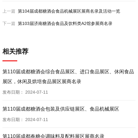
BZ018T 山东儒诚包装材料有限公司
上一篇
第104届成都糖酒会食品机械展区展商名录及活动一览
BZ019T 四川省隆昌江龙玻璃工业有限公司
下一篇
第103届济南糖酒会食品及饮料类A2馆参展商名录
BZ020T 四川省隆昌江龙玻璃工业有限公司
BZ021T-A 山东郓城华中酒类包装厂
BZ021T-B 烟台海普制盖有限公司
BZ022T-A 佛山市佳荣塑料制品有限公司
相关推荐
BZ022T-B 广东万昌印刷包装股份有限公司
BZ023T 烟台海普制盖有限公司
第110届成都糖酒会综合食品展区、进口食品展区、休闲食品
BZ024T 郓城县宏远陶瓷有限公司
展区，休闲及烘培食品展区展商名录
BZ025T 广州广彩标签有限公司
发布日期：
2024-07-11
BZ026T-A 成都锐龙玻璃有限公司
BZ026T-B 成都鑫昇利无纺布有限公司
第110届成都糖酒会包装及供应链展区、食品机械展区
BZ027T-A 沧州东盛塑料有限公司
BZ027T-B 广州市铭天皮革制品有限公司
发布日期：
2024-07-11
BZ028T 杭州蓝景包装技术开发有限公司
BZ029T 山东郓城天成彩印包装有限公司
第110届成都春糖会调味料及配料展区展商名录