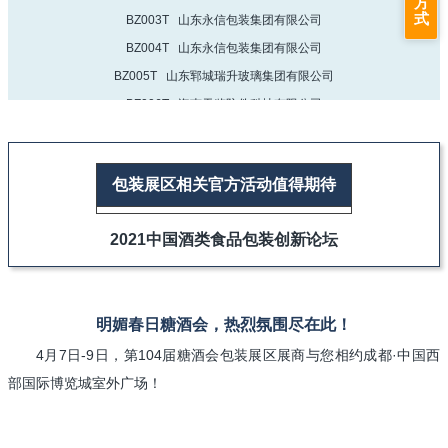
方
式
BZ003T 山东永信包装集团有限公司
博信标签
BZ004T 山东永信包装集团有限公司
杭州蓝景包装
BZ005T 山东郓城瑞升玻璃集团有限公司
郓城申华包装
BZ006T 海南天鉴防伪科技有限公司
烟郓盖业
BZ007T 山东郓城瑞升玻璃集团有限公司
华中酒类包装
BZ008T-A 曹县木匠大师工艺品有限公司
赛普塑业
包装展区相关官方活动值得期待
BZ008T-B 郓城申华包装有限公司
标榜容器
BZ009T 四川蜀玻（集团）有限责任公司
2021中国酒类食品包装创新论坛
BZ010T 山东烟郓包装科技有限公司
BZ011T 四川省嘉艺玻璃制品有限公司
BZ012T 山东烟郓包装科技有限公司
明媚春日糖酒会，热烈氛围尽在此！
BZ013T 四川省开璞环保包装制品有限公司
4月7日-9日，第104届糖酒会包装展区展商与您相约成都·中国西
BZ014T 山东晶玻集团有限公司
部国际博览城室外广场！
BZ015T 郓城县正大包装有限公司
BZ016T 四川省宜宾普拉斯包装材料有限公司
BZ017T 山东儒诚包装材料有限公司