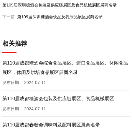
12B023T,12C024T 青岛自贸区绿辰葡萄酒集散中心有限公
10C030T-1 波尔多吉洛（厦门）进出口有限公司
第109届深圳糖酒会包装及供应链展区及食品机械展区展商名录
司
10C030T-3 尚盈（深圳）国际贸易有限公司
下一篇
第109届深圳糖酒会饮品及乳制品展区展商名录
12C010T-A 宁波茂烨国际贸易有限公司
10C032T-5 深圳市卡普酒业有限公司
12C010T-B 浙江正亿深度国际供应链股份有限公司
10C032T-9 福建卡爹拉酒业有限公司
12C013T 中浦耐杯（北京）贸易有限公司
10C033T 葡淘成熟时进出口贸易（珠海市）有限公司
12C014T 醺怡饮品（广州）有限公司
相关推荐
10C035T 上海风土酒业有限公司
12C018T-A 北京意久品牌管理集团有限公司
10C036T 戴斯威登国际酒庄有限公司
12C021T 深圳市红颜容酒庄进出口贸易有限公司
10C039T 路邑(上海)进出口有限公司
第110届成都糖酒会综合食品展区、进口食品展区、休闲食品
12C025T-A 曹县松江工艺品有限公司
10C042T 红驼酒业集团有限公司
展区，休闲及烘培食品展区展商名录
12C025T-B 优铭酒国际贸易(上海)有限公司
10C045T,10C046T 深圳市玖海实业有限公司
发布日期：
2024-07-11
12C027T 烟台高升酒业有限公司
10C049T 江西中田酒业有限公司
12C031T 北京食发科贸有限公司
10D034T 重庆通尔达商贸有限公司
第110届成都糖酒会包装及供应链展区、食品机械展区
12D026T-A 曹县志光木艺有限公司
10D037T 上海沓莱进出口贸易有限公司
12D026T-B 神树酒庄（广州）精品酒业有限公司
发布日期：
2024-07-11
10D038T 珠海新伟源酒业有限公司
12D026T-C,10L234B,10K158A 上海朗曼酒业有限公司
10D040T,10D041T,10D041T 山东丹尼酒业有限公司
12D026T-D 广西德胜酒业营销有限公司
第110届成都春糖会调味料及配料展区展商名录
10D043T,10D044T 广东仙津保健饮料食品有限公司