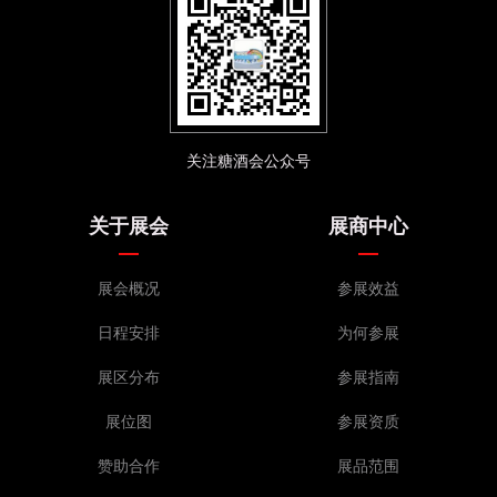
司
10F094T 浙江煊熠国际贸易有限公司
12F058T-C,12F058T-D 北京蓝氏经典酒业（平原）有限公
10F097T 江门市健锋五金厂有限公司
司
10F098T 新疆沙地葡萄酒业股份有限公司
12F061T 杭州千岛湖啤酒有限公司
10F101T 拉菲堡庄园（深圳）酒业有限公司
12F062T 青岛崂派啤酒有限公司
10F102T 上海歌酒贸易有限公司
12F065T,12F066T 山东阳春啤酒有限公司
关注糖酒会公众号
10F109T 安徽国驾贸易有限公司
12F069T 海南宝达供应链集团有限公司
10G092T 厦门市欧拉酒业集团有限公司
12F070T 福思乐国际酒业（北京）有限公司
关于展会
展商中心
10G095T 仕禾（上海）国际贸易有限公司
12F076T,12E075T 广州英将传奇国际贸易有限公司
10G096T 福建凯马国际贸易有限公司
12F079T 河南爱杞枣食品有限公司
展会概况
参展效益
10G099T 新疆中酒公司
12F080T 广东椰岛潮猫饮品有限公司
10G100T,10G103T 西味国际贸易（广州）有限公司
日程安排
为何参展
12F083T,12G085T 杭州巴荔品牌管理有限公司
10G104T 东莞市玛拉帝酒业有限公司
12F084T 含山星威啤酒有限公司
展区分布
参展指南
10G108T 芙维特（深圳）进出口贸易有限公司
12F087T 英博金龙泉啤酒（湖北）有限公司
10G110T 广州野城酒具用品有限公司
展位图
参展资质
12F088T 佐恩酒业
10G113T 青岛保斐丽酒业
赞助合作
展品范围
12F091T 厦门世展星宏进出口有限公司
10G114T 深圳市中金品进出口有限公司