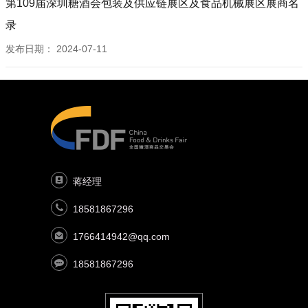
12D043T 醇酩进出口贸易（海南经济特区）有限公司
第109届深圳糖酒会包装及供应链展区及食品机械展区展商名
10E073T,10E074T 深圳欧其诺酒业有限公司
12D044T 上海赛图曼帝进出口贸易有限公司
录
10E077T 深圳市君悦酒业有限公司
12D047T,12E048T,12E048T 烟台加达尔集团
10E078T 温州舒马赫商贸有限公司
发布日期：
2024-07-11
12D052T-Y22 宁夏沃尔丰葡萄酒有限公司
10E081T 深圳市玛圣贸易有限公司
12E042T-A 通化葡萄酒股份有限公司
10E082T 乐朗（天津）国际贸易有限公司
12E042T-B 中山市赛鑫电器有限公司
10E085T 怡霖（临沂综合保税区）进出口有限公司
12E045T 斑马通达（安徽）科技有限公司
10E086T 上海怡霖酒业有限公司
12E059T 深圳市奥丁格啤酒销售有限公司
10E089T 奥达辉（嘉兴综合保税区）进出口有限公司
12E060T 科威精酿啤酒（山东）有限公司
10F072T,10E071T 上海莫朗国际贸易有限公司
12E063T 海阳名仕酒业有限公司
10F079T 温州殷皇贸易有限公司
蒋经理
12E064T 凯撒名尊国际酒业（北京）有限公司
10F080T 上海南洲国际贸易有限公司
18581867296
12E067T 卡芙欧国际贸易（上海）有限公司
10F083T 上海瀛亿国际贸易有限公司
12E068T 澳大利亚（邦富）酒庄有限公司
1766414942@qq.com
10F084T 即刻（哈尔滨）啤酒酿造有限公司
12E071T,12E072T,12F073T,12F074T 康帝城堡（深圳）
10F087T 深圳市美晶科技有限公司
18581867296
品牌管理有限公司
10F091T 长乐（广州）企业管理有限公司
12F058T-A,12F058T-B 中盛煜和（天津）文化传播有限公
10F093T 上海景樽酒业有限公司