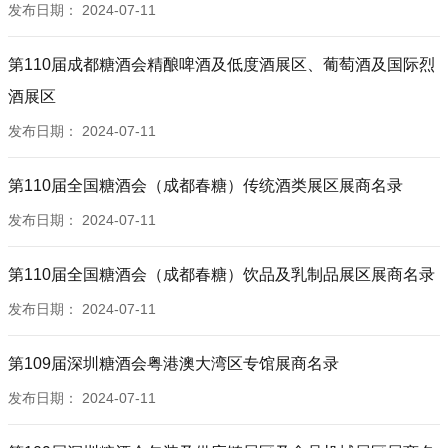
12D029T-A 曹县至森工艺品有限公司
发布日期：
2024-07-11
10D051T 湖州浙一家酒业有限公司
12D029T-B WCP1
10D053T 滕州爱啤士精酿啤酒有限公司
12D029T-C,12D030T-A 河南彬东商贸有限公司
第110届成都糖酒会精酿啤酒及低度酒展区、葡萄酒及国际烈
10D054T 深圳市华尚酩品国际酒业公司
12D030T-B 广州大德铭庄贸易发展有限公司
10D057T 烟台嘉桐酒业有限公司
酒展区
12D030T-C SARL DE MOUR
10D058T 中国进口葡萄酒联盟
发布日期：
2024-07-11
12D032T-A1 宁波雅滋食品有限公司
10D061T 博赛图酒业有限公司
12D032T-A2 宸鑫（宁波）国际贸易有限公司
10D062T 浙江麦吉翁科技有限公司
第110届全国糖酒会（成都春糖）传统酒类展区展商名录
12D032T-A3 宁波九典供应链管理有限公司
10D065T 卡梵妮（上海）国际贸易有限公司
发布日期：
2024-07-11
12D032T-B1 睿馨（宁波）国际供应链管理有限公司
10D066T 东莞市盟大数据科技有限公司
12D032T-B2 宁波广盛国际贸易有限公司
10E052T 山东益嘉葡萄酒有限公司
第110届全国糖酒会（成都春糖）饮品及乳制品展区展商名录
12D032T-B3 宁波欧亚利进出口有限公司
10E059T 酒买酒国际供应链（深圳）有限公司
发布日期：
2024-07-11
12D032T-B4 宁波玖逅供应链有限公司
10E060T 深圳前海优意佳国际贸易有限公司
12D032T-B5 宁波陶桃国际贸易有限公司
10E063T,10E064T 福州市利河伯进出口贸易有限公司
第109届深圳糖酒会粤港澳大湾区专馆展商名录
12D032T-B6 宁波领克国际贸易有限公司
10E067T 义乌市奥拉进出口有限公司
12D041T-A 广州小红马酒业科技股份有限公司
发布日期：
2024-07-11
10E068T 黑蚂蚁国际酒业有限公司
12D041T-B B and S B.V.
10E070T 东莞市美隆酒业有限公司