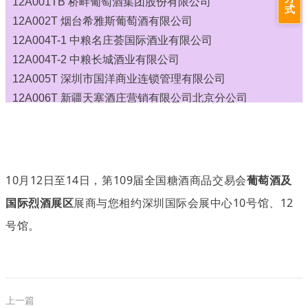
12A001TB 桥畔葡萄酒集团股份有限公司
10B023T 尊贵酒业（深圳）集团有限公司
式
12A002T 烟台希雅斯葡萄酒有限公司
10B025T-1 绥芬河市熊大经贸有限公司
12A004T-1 中粮名庄荟国际酒业有限公司
10B025T-2 广东胜马酒业有限公司
12A004T-2 中粮长城酒业有限公司
10B027T-1 大连连航国际贸易有限公司
12A005T 深圳市国洋商业连锁管理有限公司
10B027T-2 欧隆汇国际酒业
12A006T 新疆天塞酒庄营销有限公司北京分公司
10B028T 奥达辉（厦门）酒业有限公司
12A008T 嘉乐荟（深圳） 国际酒业有限公司
10B031T-1 北京恒特优选贸易有限公司
12B007T-A 壹酒国际供应链管理（青岛）有限公司
10B031T-3 茗酒汇（海南）国际贸易有限公司
12B007T-B 卡欧顿（深圳）实业有限公司
10C018T 乌鲁木齐市相约金葡贸易有限公司
12B009T-A 宁波丽人轩进出口有限公司
10月12日至14日，第109届全国糖酒商品交易会
葡萄酒及
10C021T 贵都国际贸易上海有限公司
12B009T-B 宁波王氏亿茗进出口有限公司
10C022T 栖霞市奥威酒业有限公司
国际烈酒展区
展商与您相约深圳国际会展中心10号馆、12
12B012T 嘉世伦（临沂）酒业有限公司
10C024T-1 德国葡萄酒联盟（中国）有限公司
号馆。
12B015T 意大利*馆
10C024T-2 酒猎头国际贸易（上海）有限公司
12B017T-A 西夫拉姆葡萄酒销售有限公司
10C026T-1 绥芬河市保税区驰恒经贸有限公司
12B017T-B,12C018T-B 传奇国际贸易中国有限公司
10C026T-2 杰卡斯（深圳）贸易有限公司
12B019T 深圳嘉盛酒业有限公司
10C029T 烟台吉斯波尔酿酒有限公司
上一篇