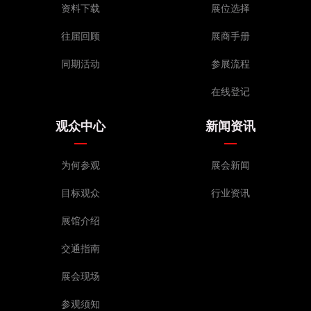
12F092T 上海迷恩贸易有限公司
10G117T 卓农国际贸易有限公司
资料下载
展位选择
12F095T 东龙颂歌酒业有限公司
10G118T 上海塞多纳国际贸易有限公司
往届回顾
展商手册
12G081T 青岛豪威原浆啤酒有限公司
10G121T KONTER LIMITED
12G086T 继梵希（北京）果酒有限公司
同期活动
参展流程
10G122T 上海芮涵国际贸易有限公司
12G089T 法闌堡國際酒業有限公司
10G125T 哈尔滨市玉汝于成商贸有限公司
在线登记
12G090T 上海宁喆贸易有限公司
10G126T 武汉朱莉进出口贸易有限公司
12G093T,12L191B 青岛帝勋洋酒有限公司
10G129T 布宜诺（浙江）进出口有限公司
观众中心
新闻资讯
12G094T 上海卓晟国际贸易有限公司
10H131A 广州世友中天酒店用品有限公司
12G096T 深圳威赞国际贸易有限公司
10H133A 江西天沃机械科技有限公司
为何参观
展会新闻
12G097T 江西赣州百惠酒业有限公司
10H135A 上海鼎唐国际贸易有限公司
目标观众
行业资讯
12G099T,12G100T 贵州黄氏酒厂有限责任公司
10H137A 曹县亿多多木业有限公司
12G103T 青岛蓝宝石酒业有限公司
展馆介绍
10H139A 唯米商贸（湖北）有限公司
12G104T 联合酿造（亳州）供应链有限公司
10H141A 蒙迪格斯（深圳）国际贸易有限公司
交通指南
12G107T 山东叁壹捌啤酒有限公司
10H145A北京罗帝杜克酒文化传播有限公司
12G108T 河北法特尔酒业有限公司
展会现场
10H147A福建龙马酿酒有限公司
12G111T 上海昌氏国际贸易有限公司
10H149A欧商亿族（天津）进出口贸易有限公司
参观须知