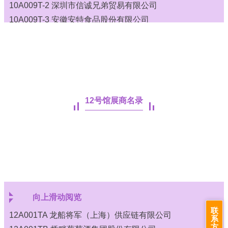
10A009T-2 深圳市信诚兄弟贸易有限公司
10A009T-3 安徽安特食品股份有限公司
10A009T-4 广东佰世富东方白兰地股份有限公司
10A011T-1 福建大芹陆宜酒业有限公司
10A011T-2 绥芬河邦达经贸有限公司
10A012T-1 烟台法贝蒂葡萄酒有限公司
10A012T-2 重庆鼎盛天下科技（集团）有限公司
12号馆展商名录
10A012T-3 汕头市恒生泰物资有限公司
10A015T-1 惠州酒联贸易有限公司
10B008T-1 青岛意享国际品牌管理有限公司
10B008T-2 上海峥嵘贸易有限公司
10B013T 佛山市百欧酒业有限公司
10B014T 厦门优传食品有限公司
10B017T 江苏科鲁夫供应链有限公司
向上滑动阅览
10B019T 天津福泽韦国际贸易有限公司
联
12A001TA 龙船将军（上海）供应链有限公司
系
10B020T 深圳市龙菲科技发展有限公司
方