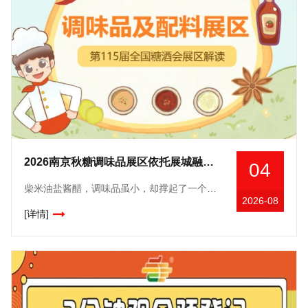
2026南京秋糖调味品展区依托展城融合思路与南京携手打造秋糖季促消费活动
04
柴米油盐酱醋，调味品虽小，却撑起了一个五千亿级的大市场。据统计，2025年国内调味品市场规模已超5100亿元，且仍在稳步增长。与此同时，*持续强化食品安全标准，正引导整个行业朝着更健康、更优质的
2026-08
[详情]