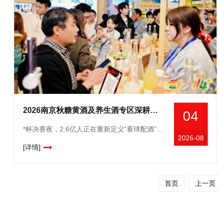
2026南京秋糖黄酒及养生酒专区深耕酿造创新适配白酒黄酒果酒功能性酒企
04
*杯决赛夜，2.6亿人正在重新定义“看球配酒”。终场哨响前*后一分钟，点球大战的窒息时刻，或者绝杀进球后全场炸开的欢呼——*杯决赛夜，酒从来都不是配角。冰箱里刚拿出来的气泡果酒还挂着水珠，茶几
2026-08
[详情]
首页
上一页