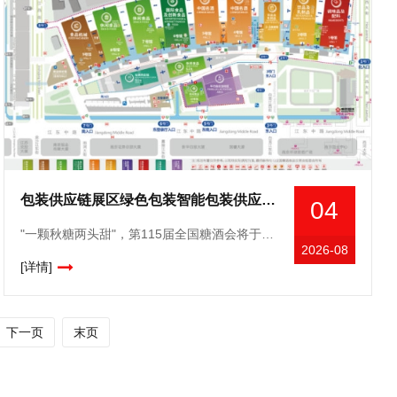
包装供应链展区绿色包装智能包装供应链服务全链条覆盖，2026南京秋糖包装产业升级风向标
04
"一颗秋糖两头甜"，第115届全国糖酒会将于2026年10月15日至17日在南京国际博览中心盛大举办。去年十月，第113届南京秋糖收获了96.5%的客商综合满意度，创下参展规模
2026-08
[详情]
下一页
末页