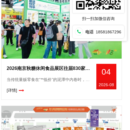
扫一扫加微信咨询
电话
18581867296
2026南京秋糖休闲食品展区往届830家企业参展现场意向成交额达15.6亿元
04
当传统量贩零食在“**低价”的泥潭中内卷时，一个以“短保、现制、少添加”为标签的新物种——新鲜零食，正悄然改写零食行业的格局。从长沙的“金粒门”到沈阳的“一栗”，从杭州的“蒲妈妈”到长沙的“几多全
2026-08
[详情]