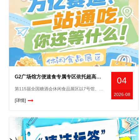
G2广场馆方便速食专属专区依托超高人流优势，2026南京秋糖休闲食品展区新品试销爆品推广黄金场馆
04
第115届全国糖酒会休闲食品展区以7号馆、8号馆、10号馆及广场展厅G2馆的超大展示空间，实现休闲食品全品类连片呈现，是糖酒会展览面积**的核心板块之一。从国民零食、网红爆品到地域特产、节日礼盒，
2026-08
[详情]