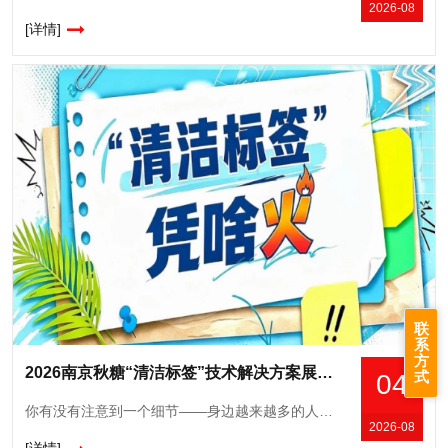
2026-08
[详情]
联
系
方
2026南京秋糖“清洁标签”技术解决方案展｜保水护色防腐成本四重突破
式
04
你有没有注意到一个细节——身边越来越多的人，拿起一包东西先看背面。不是看热量，不是看营养成分，而是盯着配料表认真琢磨。大家现在就想知道一件事：我吃的这玩意儿，里面到底装了啥？这就是清洁标签（Cle
2026-08