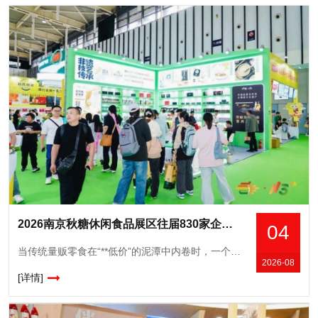
2026南京秋糖休闲食品展区往届830家企业参展现场意向成交额达15.6亿元
04
当传统量贩零食在“**低价”的泥潭中内卷时，一个以“短保、现制、少添加”为标签的新物种——新鲜零食，正悄然改写零食行业的格局。从长沙的“金粒门”到沈阳的“一栗”，从杭州的“蒲妈妈”到长沙的“几多全
2026-08
[详情]