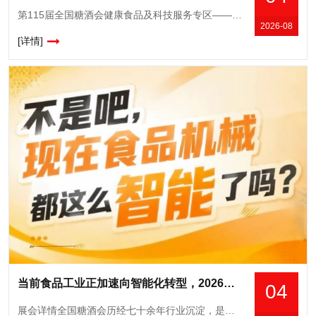
第115届全国糖酒会健康食品及科技服务专区——***平台赋能，邀您共建健康食品产业新生态。从政策风口到市场刚需，健康食品的"黄金时代"已经开启！当"低GI"
2026-08
[详情]
当前食品工业正加速向智能化转型，2026南京秋糖9号馆正当其时
04
展会详情全国糖酒会历经七十余年行业沉淀，是国内食品和酒类行业规格*高、影响力**的专业展会平台之一。食品机械作为展会的核心支撑板块，多年来始终聚焦食品加工技术升级、包装设备创新与成套装备方案优化，