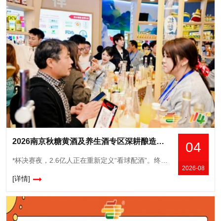
2026南京秋糖黄酒及养生酒专区深耕酿造创新适配白酒黄酒果酒功能性酒企
04
*杯决赛夜，2.6亿人正在重新定义“看球配酒”。终场哨响前*后一分钟，点球大战的窒息时刻，或者绝杀进球后全场炸开的欢呼——*杯决赛夜，酒从来都不是配角。冰箱里刚拿出来的气泡果酒还挂着水珠，茶几
2026-08
[详情]