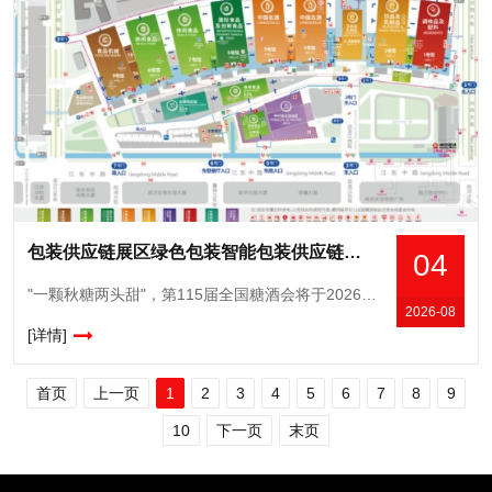
包装供应链展区绿色包装智能包装供应链服务全链条覆盖，2026南京秋糖包装产业升级风向标
04
"一颗秋糖两头甜"，第115届全国糖酒会将于2026年10月15日至17日在南京国际博览中心盛大举办。去年十月，第113届南京秋糖收获了96.5%的客商综合满意度，创下参展规模
2026-08
[详情]
首页
上一页
1
2
3
4
5
6
7
8
9
10
下一页
末页