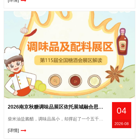
[详情]
2026南京秋糖调味品展区依托展城融合思路与南京携手打造秋糖季促消费活动
04
柴米油盐酱醋，调味品虽小，却撑起了一个五千亿级的大市场。据统计，2025年国内调味品市场规模已超5100亿元，且仍在稳步增长。与此同时，*持续强化食品安全标准，正引导整个行业朝着更健康、更优质的
2026-08
[详情]