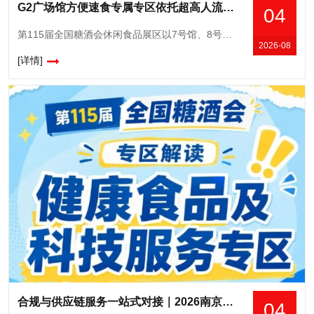
G2广场馆方便速食专属专区依托超高人流优势，2026南京秋糖休闲食品展区新品试销爆品推广黄金场馆
04
第115届全国糖酒会休闲食品展区以7号馆、8号馆、10号馆及广场展厅G2馆的超大展示空间，实现休闲食品全品类连片呈现，是糖酒会展览面积**的核心板块之一。从国民零食、网红爆品到地域特产、节日礼盒，
2026-08
[详情]
合规与供应链服务一站式对接｜2026南京秋糖食品检测认证健康食品备案咨询知识产权服务
04