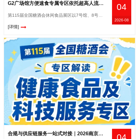
G2广场馆方便速食专属专区依托超高人流优势，2026南京秋糖休闲食品展区新品试销爆品推广黄金场馆
04
第115届全国糖酒会休闲食品展区以7号馆、8号馆、10号馆及广场展厅G2馆的超大展示空间，实现休闲食品全品类连片呈现，是糖酒会展览面积**的核心板块之一。从国民零食、网红爆品到地域特产、节日礼盒，
2026-08
[详情]
合规与供应链服务一站式对接｜2026南京秋糖食品检测认证健康食品备案咨询知识产权服务
04