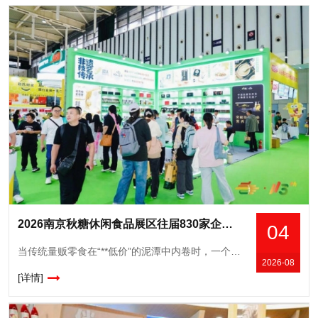
2026南京秋糖休闲食品展区往届830家企业参展现场意向成交额达15.6亿元
04
当传统量贩零食在“**低价”的泥潭中内卷时，一个以“短保、现制、少添加”为标签的新物种——新鲜零食，正悄然改写零食行业的格局。从长沙的“金粒门”到沈阳的“一栗”，从杭州的“蒲妈妈”到长沙的“几多全
2026-08
[详情]