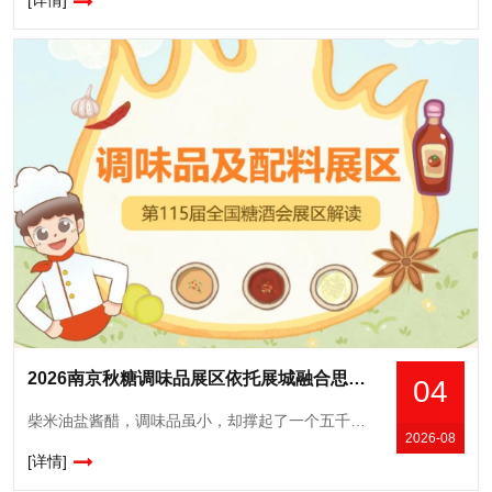
[详情]
2026南京秋糖调味品展区依托展城融合思路与南京携手打造秋糖季促消费活动
04
柴米油盐酱醋，调味品虽小，却撑起了一个五千亿级的大市场。据统计，2025年国内调味品市场规模已超5100亿元，且仍在稳步增长。与此同时，*持续强化食品安全标准，正引导整个行业朝着更健康、更优质的
2026-08
[详情]