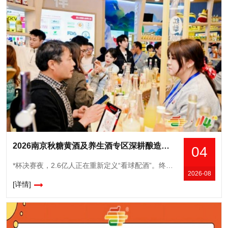
2026南京秋糖黄酒及养生酒专区深耕酿造创新适配白酒黄酒果酒功能性酒企
04
*杯决赛夜，2.6亿人正在重新定义“看球配酒”。终场哨响前*后一分钟，点球大战的窒息时刻，或者绝杀进球后全场炸开的欢呼——*杯决赛夜，酒从来都不是配角。冰箱里刚拿出来的气泡果酒还挂着水珠，茶几
2026-08
[详情]