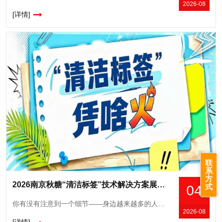
2026-08
[详情]
联
系
方
2026南京秋糖“清洁标签”技术解决方案展｜保水护色防腐成本四重突破
式
04
你有没有注意到一个细节——身边越来越多的人，拿起一包东西先看背面。不是看热量，不是看营养成分，而是盯着配料表认真琢磨。大家现在就想知道一件事：我吃的这玩意儿，里面到底装了啥？这就是清洁标签（Cle
2026-08