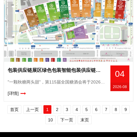
包装供应链展区绿色包装智能包装供应链服务全链条覆盖，2026南京秋糖包装产业升级风向标
04
"一颗秋糖两头甜"，第115届全国糖酒会将于2026年10月15日至17日在南京国际博览中心盛大举办。去年十月，第113届南京秋糖收获了96.5%的客商综合满意度，创下参展规模
2026-08
[详情]
首页
上一页
1
2
3
4
5
6
7
8
9
10
下一页
末页