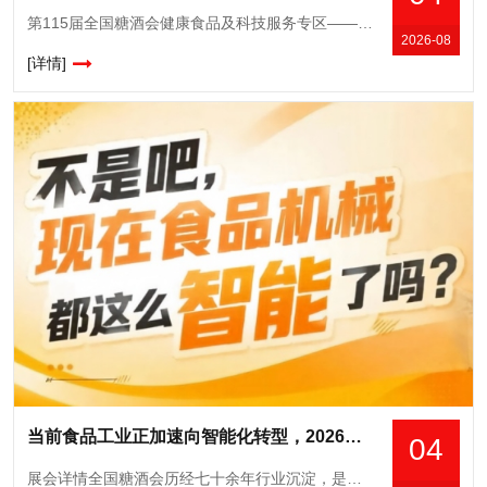
第115届全国糖酒会健康食品及科技服务专区——***平台赋能，邀您共建健康食品产业新生态。从政策风口到市场刚需，健康食品的"黄金时代"已经开启！当"低GI"
2026-08
[详情]
当前食品工业正加速向智能化转型，2026南京秋糖9号馆正当其时
04
展会详情全国糖酒会历经七十余年行业沉淀，是国内食品和酒类行业规格*高、影响力**的专业展会平台之一。食品机械作为展会的核心支撑板块，多年来始终聚焦食品加工技术升级、包装设备创新与成套装备方案优化，