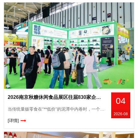
2026南京秋糖休闲食品展区往届830家企业参展现场意向成交额达15.6亿元
04
当传统量贩零食在“**低价”的泥潭中内卷时，一个以“短保、现制、少添加”为标签的新物种——新鲜零食，正悄然改写零食行业的格局。从长沙的“金粒门”到沈阳的“一栗”，从杭州的“蒲妈妈”到长沙的“几多全
2026-08
[详情]