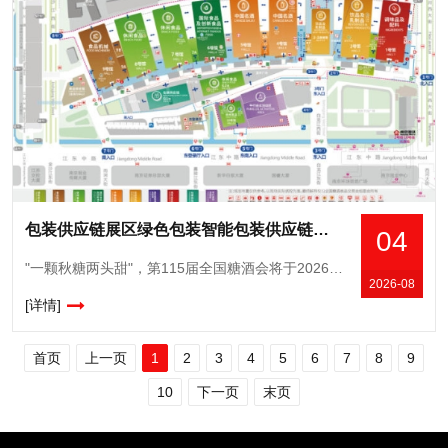
包装供应链展区绿色包装智能包装供应链服务全链条覆盖，2026南京秋糖包装产业升级风向标
04
"一颗秋糖两头甜"，第115届全国糖酒会将于2026年10月15日至17日在南京国际博览中心盛大举办。去年十月，第113届南京秋糖收获了96.5%的客商综合满意度，创下参展规模
2026-08
[详情]
首页
上一页
1
2
3
4
5
6
7
8
9
10
下一页
末页