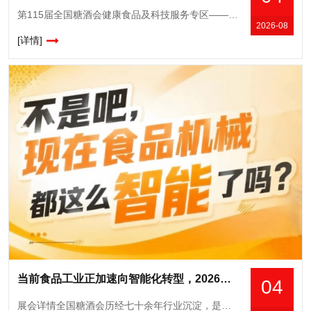
第115届全国糖酒会健康食品及科技服务专区——***平台赋能，邀您共建健康食品产业新生态。从政策风口到市场刚需，健康食品的"黄金时代"已经开启！当"低GI"
2026-08
[详情]
当前食品工业正加速向智能化转型，2026南京秋糖9号馆正当其时
04
展会详情全国糖酒会历经七十余年行业沉淀，是国内食品和酒类行业规格*高、影响力**的专业展会平台之一。食品机械作为展会的核心支撑板块，多年来始终聚焦食品加工技术升级、包装设备创新与成套装备方案优化，