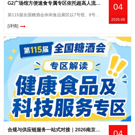
G2广场馆方便速食专属专区依托超高人流优势，2026南京秋糖休闲食品展区新品试销爆品推广黄金场馆
04
第115届全国糖酒会休闲食品展区以7号馆、8号馆、10号馆及广场展厅G2馆的超大展示空间，实现休闲食品全品类连片呈现，是糖酒会展览面积**的核心板块之一。从国民零食、网红爆品到地域特产、节日礼盒，
2026-08
[详情]
合规与供应链服务一站式对接｜2026南京秋糖食品检测认证健康食品备案咨询知识产权服务
04