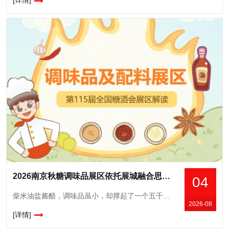
[详情]
2026南京秋糖调味品展区依托展城融合思路与南京携手打造秋糖季促消费活动
04
柴米油盐酱醋，调味品虽小，却撑起了一个五千亿级的大市场。据统计，2025年国内调味品市场规模已超5100亿元，且仍在稳步增长。与此同时，*持续强化食品安全标准，正引导整个行业朝着更健康、更优质的
2026-08
[详情]