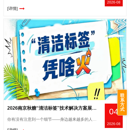
2026-08
[详情]
联
系
方
2026南京秋糖“清洁标签”技术解决方案展｜保水护色防腐成本四重突破
式
04
你有没有注意到一个细节——身边越来越多的人，拿起一包东西先看背面。不是看热量，不是看营养成分，而是盯着配料表认真琢磨。大家现在就想知道一件事：我吃的这玩意儿，里面到底装了啥？这就是清洁标签（Cle
2026-08