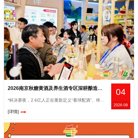
2026南京秋糖黄酒及养生酒专区深耕酿造创新适配白酒黄酒果酒功能性酒企
04
*杯决赛夜，2.6亿人正在重新定义“看球配酒”。终场哨响前*后一分钟，点球大战的窒息时刻，或者绝杀进球后全场炸开的欢呼——*杯决赛夜，酒从来都不是配角。冰箱里刚拿出来的气泡果酒还挂着水珠，茶几
2026-08
[详情]