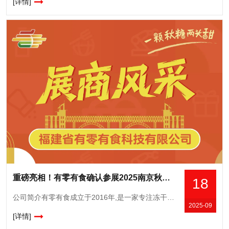
[详情]
重磅亮相！有零有食确认参展2025南京秋糖，展示科技赋能零食新成果
18
公司简介有零有食成立于2016年,是一家专注冻干食品的创新研发与销售的公司,自有完整供应链、研发中心和营销中心。当家产品冻干草莓和冻干榴莲,线上年均曝光超23亿次,常年霸榜各大平台的冻干类目榜单TOP
2025-09
[详情]