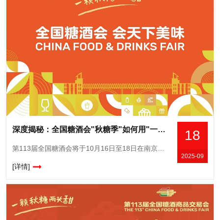
深度揭秘：全国糖酒会"秋糖季"如何用"一季"串联"三节"，实现展城一体化发展
18
第113届全国糖酒会将于10月16日至18日在南京国际博览中心举办，9月20日起配套“秋糖季”展城融合活动也将在南京全市展开。本届南京秋糖将以展城融合为特色，借助糖酒会70周年契机，通过“7+70+7
2025-09
[详情]