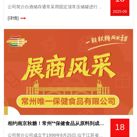
公司简介白酒储存通常采用固定顶常压储罐进行储存,为防止储酒罐超压破坏和真空压瘪,在储酒罐顶部设置呼吸阀,维持罐内外压力平衡。然而,大容积不锈钢储酒罐在室外储存时,年均酒损耗高达1.09%,其中呼吸阀造
2025-09
[详情]
相约南京秋糖！常州**保健食品从原料到成品的品质坚守，诚邀品鉴洽谈
18
公司简介公司成立于1998年8月25日,位于江苏省常州市洛阳工业园区,是一家既可以生产保健食品,又可以生产普通食品的生产企业。拥有三个保健食品批文;普通食品主要有酒类和饮料类。果酒现拥有熊本態、桥尾猫