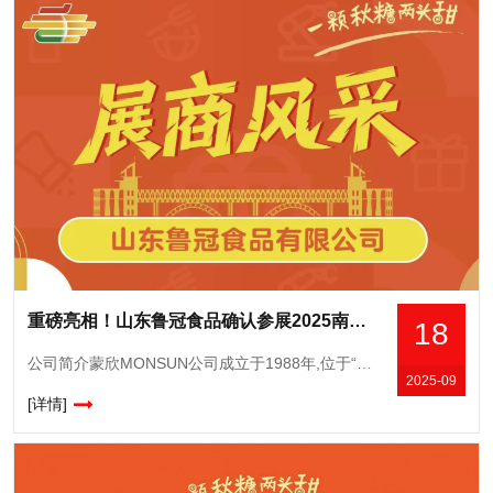
重磅亮相！山东鲁冠食品确认参展2025南京秋糖，展示传统工艺与现代科技融合成果
18
公司简介蒙欣MONSUN公司成立于1988年,位于“中国国际罐头城”山东省平邑县地方工业园区,深耕水果罐头领域,凭借**品质与创新实力,成为行业标杆企业,公司多次荣获“*企业”“重点保护企业”等称号
2025-09
[详情]