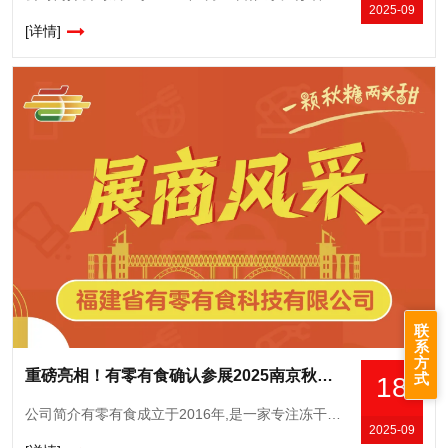
2025-09
[详情]
联
系
方
重磅亮相！有零有食确认参展2025南京秋糖，展示科技赋能零食新成果
式
18
公司简介有零有食成立于2016年,是一家专注冻干食品的创新研发与销售的公司,自有完整供应链、研发中心和营销中心。当家产品冻干草莓和冻干榴莲,线上年均曝光超23亿次,常年霸榜各大平台的冻干类目榜单TOP
2025-09