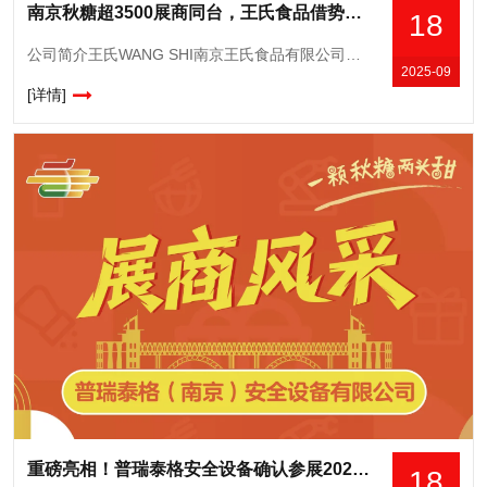
南京秋糖超3500展商同台，王氏食品借势抢占长三角消费市场
18
公司简介王氏WANG SHI南京王氏食品有限公司成立于一九九二年,主要从事冲调食品的研发、生产、加工。公司加工生产的营养、味美的麦片、藕粉、豆奶粉、芝麻糊、蛋白质粉、燕麦片等冲调食品,深受消费者喜爱,
2025-09
[详情]
重磅亮相！普瑞泰格安全设备确认参展2025南京秋糖，揭秘智慧安防新解决方案
18