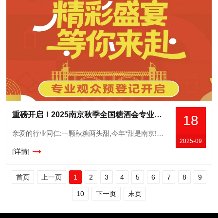
重磅开启！2025南京秋季全国糖酒会专业观众预登记通道正式开通
18
亲爱的行业同仁:一颗秋糖两头甜,今年*甜是南京!第113届全国糖酒会将于2025年10月16-18日在南京国际博览中心举办。从今天起,本届秋糖专业观众预登记通道正式开启,我们诚垫地邀请您进行专业观众预
2025-09
[详情]
首页
上一页
1
2
3
4
5
6
7
8
9
10
下一页
末页