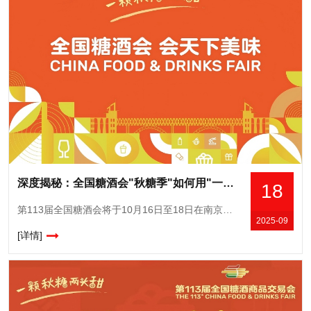
深度揭秘：全国糖酒会"秋糖季"如何用"一季"串联"三节"，实现展城一体化发展
18
第113届全国糖酒会将于10月16日至18日在南京国际博览中心举办，9月20日起配套“秋糖季”展城融合活动也将在南京全市展开。本届南京秋糖将以展城融合为特色，借助糖酒会70周年契机，通过“7+70+7
2025-09
[详情]