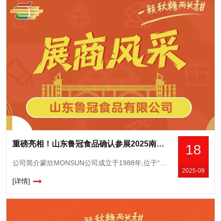
重磅亮相！山东鲁冠食品确认参展2025南京秋糖，展示传统工艺与现代科技融合成果
18
公司简介蒙欣MONSUN公司成立于1988年,位于“中国国际罐头城”山东省平邑县地方工业园区,深耕水果罐头领域,凭借**品质与创新实力,成为行业标杆企业,公司多次荣获“*企业”“重点保护企业”等称号
2025-09
[详情]