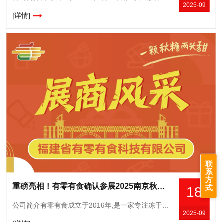
2025-09
[详情]
联
系
方
重磅亮相！有零有食确认参展2025南京秋糖，展示科技赋能零食新成果
式
18
公司简介有零有食成立于2016年,是一家专注冻干食品的创新研发与销售的公司,自有完整供应链、研发中心和营销中心。当家产品冻干草莓和冻干榴莲,线上年均曝光超23亿次,常年霸榜各大平台的冻干类目榜单TOP
2025-09