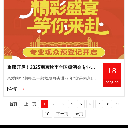
重磅开启！2025南京秋季全国糖酒会专业观众预登记通道正式开通
18
亲爱的行业同仁:一颗秋糖两头甜,今年*甜是南京!第113届全国糖酒会将于2025年10月16-18日在南京国际博览中心举办。从今天起,本届秋糖专业观众预登记通道正式开启,我们诚垫地邀请您进行专业观众预
2025-09
[详情]
首页
上一页
1
2
3
4
5
6
7
8
9
10
下一页
末页