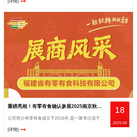
[详情]
重磅亮相！有零有食确认参展2025南京秋糖，展示科技赋能零食新成果
18
公司简介有零有食成立于2016年,是一家专注冻干食品的创新研发与销售的公司,自有完整供应链、研发中心和营销中心。当家产品冻干草莓和冻干榴莲,线上年均曝光超23亿次,常年霸榜各大平台的冻干类目榜单TOP
2025-09
[详情]