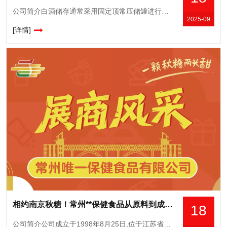
公司简介白酒储存通常采用固定顶常压储罐进行储存,为防止储酒罐超压破坏和真空压瘪,在储酒罐顶部设置呼吸阀,维持罐内外压力平衡。然而,大容积不锈钢储酒罐在室外储存时,年均酒损耗高达1.09%,其中呼吸阀造
2025-09
[详情]
相约南京秋糖！常州**保健食品从原料到成品的品质坚守，诚邀品鉴洽谈
18
公司简介公司成立于1998年8月25日,位于江苏省常州市洛阳工业园区,是一家既可以生产保健食品,又可以生产普通食品的生产企业。拥有三个保健食品批文;普通食品主要有酒类和饮料类。果酒现拥有熊本態、桥尾猫