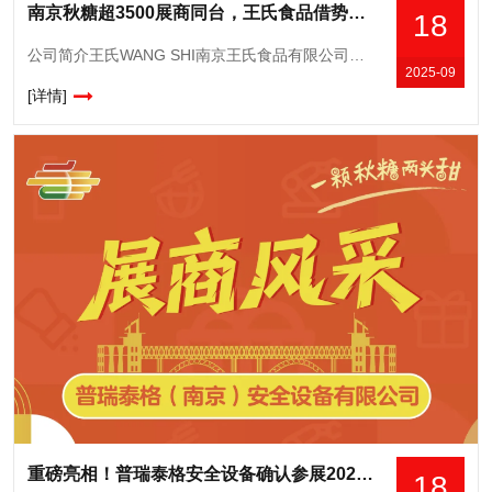
南京秋糖超3500展商同台，王氏食品借势抢占长三角消费市场
18
公司简介王氏WANG SHI南京王氏食品有限公司成立于一九九二年,主要从事冲调食品的研发、生产、加工。公司加工生产的营养、味美的麦片、藕粉、豆奶粉、芝麻糊、蛋白质粉、燕麦片等冲调食品,深受消费者喜爱,
2025-09
[详情]
重磅亮相！普瑞泰格安全设备确认参展2025南京秋糖，揭秘智慧安防新解决方案
18