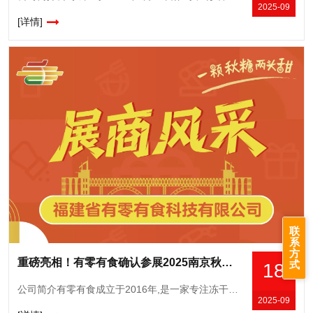
2025-09
[详情]
联
系
方
重磅亮相！有零有食确认参展2025南京秋糖，展示科技赋能零食新成果
式
18
公司简介有零有食成立于2016年,是一家专注冻干食品的创新研发与销售的公司,自有完整供应链、研发中心和营销中心。当家产品冻干草莓和冻干榴莲,线上年均曝光超23亿次,常年霸榜各大平台的冻干类目榜单TOP
2025-09