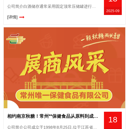
公司简介白酒储存通常采用固定顶常压储罐进行储存,为防止储酒罐超压破坏和真空压瘪,在储酒罐顶部设置呼吸阀,维持罐内外压力平衡。然而,大容积不锈钢储酒罐在室外储存时,年均酒损耗高达1.09%,其中呼吸阀造
2025-09
[详情]
相约南京秋糖！常州**保健食品从原料到成品的品质坚守，诚邀品鉴洽谈
18
公司简介公司成立于1998年8月25日,位于江苏省常州市洛阳工业园区,是一家既可以生产保健食品,又可以生产普通食品的生产企业。拥有三个保健食品批文;普通食品主要有酒类和饮料类。果酒现拥有熊本態、桥尾猫