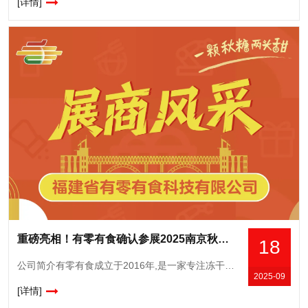
[详情]
重磅亮相！有零有食确认参展2025南京秋糖，展示科技赋能零食新成果
18
公司简介有零有食成立于2016年,是一家专注冻干食品的创新研发与销售的公司,自有完整供应链、研发中心和营销中心。当家产品冻干草莓和冻干榴莲,线上年均曝光超23亿次,常年霸榜各大平台的冻干类目榜单TOP
2025-09
[详情]