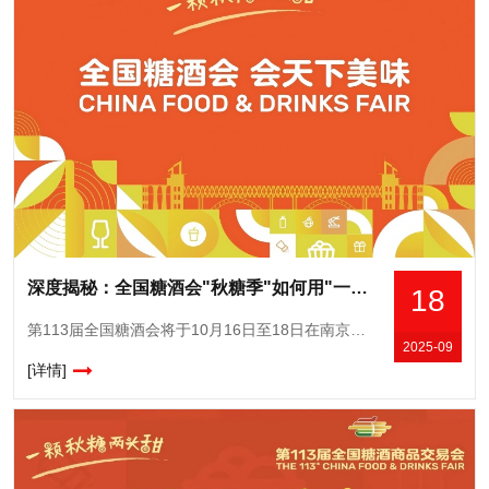
深度揭秘：全国糖酒会"秋糖季"如何用"一季"串联"三节"，实现展城一体化发展
18
第113届全国糖酒会将于10月16日至18日在南京国际博览中心举办，9月20日起配套“秋糖季”展城融合活动也将在南京全市展开。本届南京秋糖将以展城融合为特色，借助糖酒会70周年契机，通过“7+70+7
2025-09
[详情]