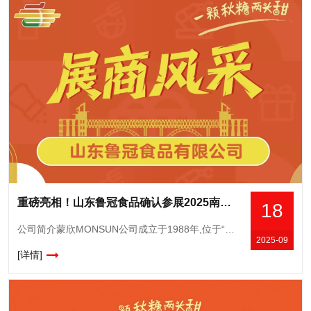
重磅亮相！山东鲁冠食品确认参展2025南京秋糖，展示传统工艺与现代科技融合成果
18
公司简介蒙欣MONSUN公司成立于1988年,位于“中国国际罐头城”山东省平邑县地方工业园区,深耕水果罐头领域,凭借**品质与创新实力,成为行业标杆企业,公司多次荣获“*企业”“重点保护企业”等称号
2025-09
[详情]