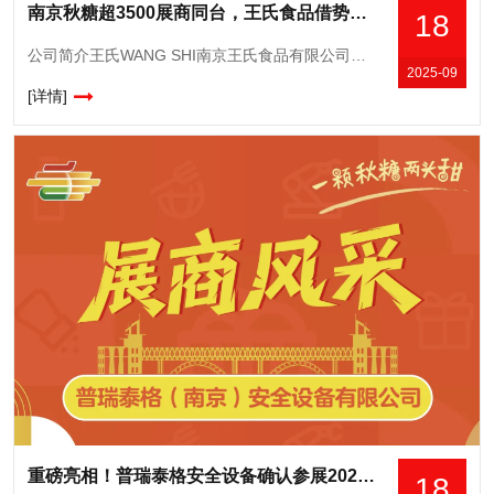
南京秋糖超3500展商同台，王氏食品借势抢占长三角消费市场
18
公司简介王氏WANG SHI南京王氏食品有限公司成立于一九九二年,主要从事冲调食品的研发、生产、加工。公司加工生产的营养、味美的麦片、藕粉、豆奶粉、芝麻糊、蛋白质粉、燕麦片等冲调食品,深受消费者喜爱,
2025-09
[详情]
重磅亮相！普瑞泰格安全设备确认参展2025南京秋糖，揭秘智慧安防新解决方案
18