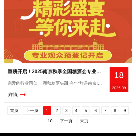
重磅开启！2025南京秋季全国糖酒会专业观众预登记通道正式开通
18
亲爱的行业同仁:一颗秋糖两头甜,今年*甜是南京!第113届全国糖酒会将于2025年10月16-18日在南京国际博览中心举办。从今天起,本届秋糖专业观众预登记通道正式开启,我们诚垫地邀请您进行专业观众预
2025-09
[详情]
首页
上一页
1
2
3
4
5
6
7
8
9
10
下一页
末页