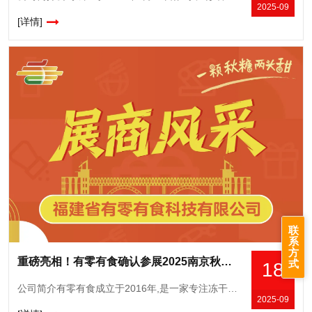
2025-09
[详情]
联
系
方
重磅亮相！有零有食确认参展2025南京秋糖，展示科技赋能零食新成果
式
18
公司简介有零有食成立于2016年,是一家专注冻干食品的创新研发与销售的公司,自有完整供应链、研发中心和营销中心。当家产品冻干草莓和冻干榴莲,线上年均曝光超23亿次,常年霸榜各大平台的冻干类目榜单TOP
2025-09