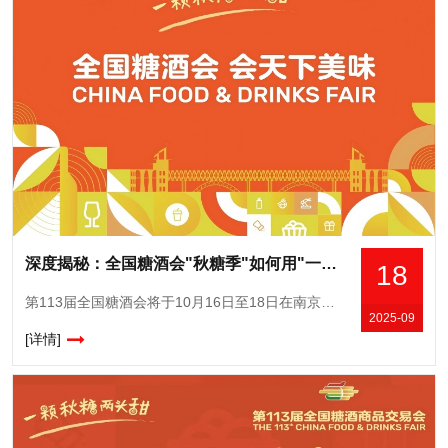
深度揭秘：全国糖酒会"秋糖季"如何用"一季"串联"三节"，实现展城一体化发展
18
第113届全国糖酒会将于10月16日至18日在南京国际博览中心举办，9月20日起配套“秋糖季”展城融合活动也将在南京全市展开。本届南京秋糖将以展城融合为特色，借助糖酒会70周年契机，通过“7+70+7
2025-09
[详情]