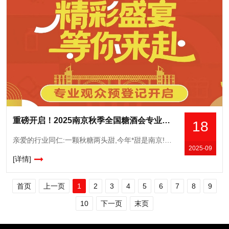
重磅开启！2025南京秋季全国糖酒会专业观众预登记通道正式开通
18
亲爱的行业同仁:一颗秋糖两头甜,今年*甜是南京!第113届全国糖酒会将于2025年10月16-18日在南京国际博览中心举办。从今天起,本届秋糖专业观众预登记通道正式开启,我们诚垫地邀请您进行专业观众预
2025-09
[详情]
首页
上一页
1
2
3
4
5
6
7
8
9
10
下一页
末页