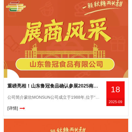
重磅亮相！山东鲁冠食品确认参展2025南京秋糖，展示传统工艺与现代科技融合成果
18
公司简介蒙欣MONSUN公司成立于1988年,位于“中国国际罐头城”山东省平邑县地方工业园区,深耕水果罐头领域,凭借**品质与创新实力,成为行业标杆企业,公司多次荣获“*企业”“重点保护企业”等称号
2025-09
[详情]