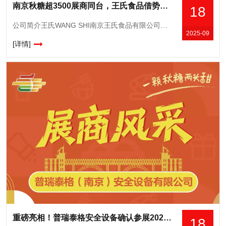
南京秋糖超3500展商同台，王氏食品借势抢占长三角消费市场
18
公司简介王氏WANG SHI南京王氏食品有限公司成立于一九九二年,主要从事冲调食品的研发、生产、加工。公司加工生产的营养、味美的麦片、藕粉、豆奶粉、芝麻糊、蛋白质粉、燕麦片等冲调食品,深受消费者喜爱,
2025-09
[详情]
重磅亮相！普瑞泰格安全设备确认参展2025南京秋糖，揭秘智慧安防新解决方案
18