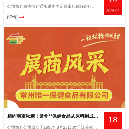
公司简介白酒储存通常采用固定顶常压储罐进行储存,为防止储酒罐超压破坏和真空压瘪,在储酒罐顶部设置呼吸阀,维持罐内外压力平衡。然而,大容积不锈钢储酒罐在室外储存时,年均酒损耗高达1.09%,其中呼吸阀造
2025-09
[详情]
相约南京秋糖！常州**保健食品从原料到成品的品质坚守，诚邀品鉴洽谈
18
公司简介公司成立于1998年8月25日,位于江苏省常州市洛阳工业园区,是一家既可以生产保健食品,又可以生产普通食品的生产企业。拥有三个保健食品批文;普通食品主要有酒类和饮料类。果酒现拥有熊本態、桥尾猫