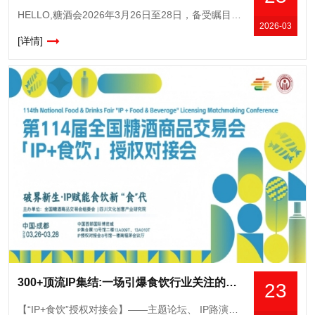
HELLO,糖酒会2026年3月26日至28日，备受瞩目的第114届全国糖酒商品交易会将在成都盛大举办。本届糖酒会吸引了来自*40多个*和地区的6600余家企业参展，展览面积达32.5万平方米
2026-03
[详情]
300+顶流IP集结:一场引爆食饮行业关注的授权盛会
23
【“IP+食饮”授权对接会】——主题论坛、 IP路演及一对一洽谈会时间：2026年3月27日地点：西博城9号馆一楼南福深会议厅【IP集合展】时间：2026年3月26日—28日地点：西博城13号馆二