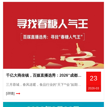
千亿大商坐镇，百媒直播选秀：2026“成都春糖人气王”即将启幕
23
三月蓉城，春风送暖，食品行业的“天下**会”如期而至。第114届全国糖酒商品交易会将于3月26日-28日在成都世纪城和西博城盛大举行。在这场规模超32.5万平方米、汇聚超6600家*展商的行业盛
2026-03
[详情]