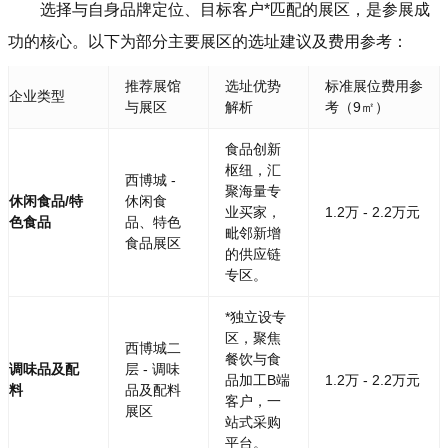
选择与自身品牌定位、目标客户*匹配的展区，是参展成
功的核心。以下为部分主要展区的选址建议及费用参考：
推荐展馆
选址优势
标准展位费用参
企业类型
与展区
解析
考（9㎡）
食品创新
枢纽，汇
西博城 -
聚海量专
休闲食品/特
休闲食
业买家，
1.2万 - 2.2万元
色食品
品、特色
毗邻新增
食品展区
的供应链
专区。
*独立设专
区，聚焦
西博城二
餐饮与食
调味品及配
层 - 调味
品加工B端
1.2万 - 2.2万元
料
品及配料
客户，一
展区
站式采购
平台。