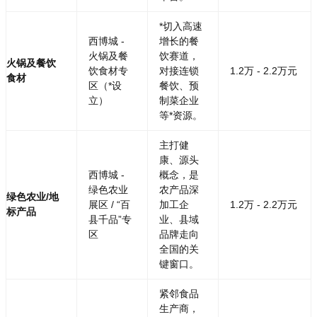
*切入高速
西博城 -
增长的餐
火锅及餐
饮赛道，
火锅及餐饮
饮食材专
对接连锁
1.2万 - 2.2万元
食材
区（*设
餐饮、预
立）
制菜企业
等*资源。
主打健
康、源头
西博城 -
概念，是
绿色农业
农产品深
绿色农业/地
展区 / “百
加工企
1.2万 - 2.2万元
标产品
县千品”专
业、县域
区
品牌走向
全国的关
键窗口。
紧邻食品
生产商，