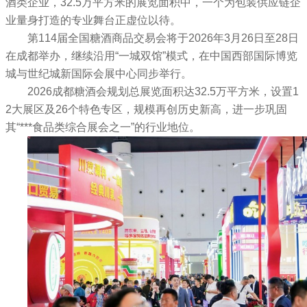
酒类企业，32.5万平方米的展览面积中，一个为包装供应链企
业量身打造的专业舞台正虚位以待。
第114届全国
糖酒商品交易会
将于2026年3月26日至28日
在成都举办，继续沿用“一城双馆”模式，在中国西部国际博览
城与世纪城新国际会展中心同步举行。
2026
成都糖酒会
规划总展览面积达32.5万平方米，设置1
2大展区及26个特色专区，规模再创历史新高，进一步巩固
其“***食品类综合展会之一”的行业地位。