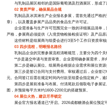
与乳制品展区相邻的是国际葡萄酒及烈酒展区，形成了
02 资质严审，确保展品合规
乳制品及冰淇淋生产企业报名参展，需首先通过严格的
章），以及覆盖参展产品品类的食品生产许可证。
企业需准备与生产许可范围完全一致的详细展品清单，
严格，参展商必须提供《入境货物检验检疫证明》及产品原
这些材料是组展商与组委会进行3至5个工作日资质审核
03 四步流程，明晰报名路径
乳制品企业的完整参展流程清晰规范，主要分为四个关
**步是递交申请与资质审查。企业需明确参展需求，并
第二步是确认展位。组展商会根据企业需求和展位资源
第三步是签订合同与支付费用。审核通过后，企业签订电
元。合同签订后需在规定时间内付款至组委会指定账户，逾
第四步是展前准备与布展。付清尾款后领取电子参展证
图，并预留每平方米约1600-2200元的搭建预算。
04 展位火热，建议尽早锁定
展会官方报名通道已*开启。2026成都糖酒会展位预定可通过网