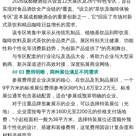
2026成都糖酒会
共设置12大展区及26个特色专区，旨在
实现对食品酒饮全产业链的*覆盖。*设立的“茶饮及咖啡体验
专区”是本届成都糖酒会的重要创新之一，它*回应了市场对新
式茶饮和精品咖啡日益增长的需求。
该专区将集中展示从传统乳制品、植物基饮品到即饮茶、
咖啡饮料及新式茶饮的全品类产品。展区特别关注健康、功能
性和个性化等消费新趋势，为创新产品提供了*的亮相舞台。
与专区配套的行业论坛及选品大会，将助力企业与大型采
购商、新兴渠道进行高效对接，深度拓展商业网络。
## 03 费用明晰，两种展位满足不同需求
参展费用是企业决策的核心。在饮品及乳制品展区，一个
9平方米的标准展位费用参考区间约为1.6万至2.2万元。标准
展位通常包含基础配置，适合*参展或预算明确的企业。
对于注重品牌形象展示的企业，可以选择特装展位（光
地）。企业需按每平方米1600元至2200元的价格支付场地
费，*小起租面积一般为36平方米。选择特装展位还需额外预
算个性化的设计、搭建和装修费用，这笔费用因设计复杂度和
材料选择而异。