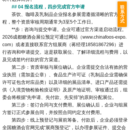
## 04 报名流程，四步完成官方申请
联
系
茶饮、咖啡及乳制品企业报名参展需遵循清晰的官方流
方
式
程，整个资质审核周期通常为3至5个工作日。
**步：咨询与提交申请。企业可通过官方渠道启动流程。
2026成都糖酒会展位预定可通过网站（www.chinafoos-expo.
com）或者直接联系官方组展商（蒋经理18581867296）进
行咨询和申请提交。这是获取展位、了解详细流程与费用，以
及完成签约付款的官方渠道。
第二步：资质审核与展位确认。企业需提交合法有效的营
业执照（需加盖公章）、食品生产许可证（乳制品企业需确保
许可证包含对应品类）以及详细的展品清单。进口产品还需提
供《入境货物检验检疫证明》及原产地证明。审核通过后，组
委会将根据“先申请、先付款、先安排”的原则分配展位。
第三步：签订合同与支付费用。展位确认后，企业与组展
方签订正式参展合同，并按照合同约定支付费用。
第四步：线上预登记与展前筹备。付款后，企业必须登录
全国糖酒会
官网完成“展商预登记”，以办理参展证件、提交会