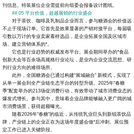
刊信息。特装展位企业需提前向组委会报备设计图纸。
## 05 平台价值，超越展销的行业盛会
对于茶饮、咖啡及乳制品企业而言，参与糖酒会的价值远
不止于现场订单。它首先是效果显著的产销对接平台，每届吸
引数以万计的专业卖家看样选品，是企业拓展全国及区域市
场、建立营销体系的*。
它也是行业趋势的权威发布平台。展会期间举办的*食品
创新大会等百余场高规格行业论坛，是业内企业交流思想、研
判行业方向的难得场所。
此外，全国糖酒会已通过构建“展城融合” 新模式，实现了
从单一展会到全产业链生态平台的转型升级。2025年“春糖
季”配套举办的213场促消费行动，有效带动了城市消费业态的
爆发式增长。参与其中，意味着企业品牌能够融入更广阔的城
市消费场景，获得超额曝光。
随着2026年“春糖”的临近，从传统乳业巨头到新锐茶饮品
牌，产业链上的企业正在为这场年度盛会做*后冲刺。展位预
定工作已进入关键阶段。