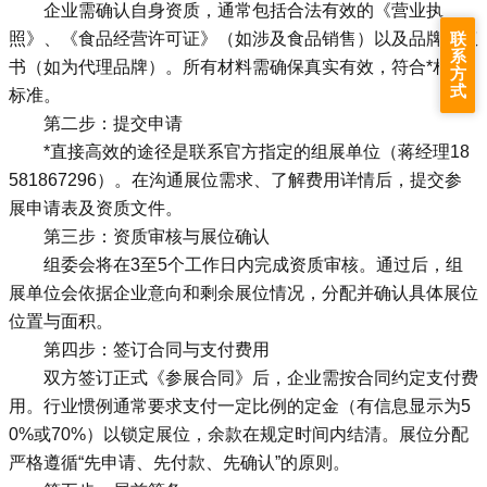
企业需确认自身资质，通常包括合法有效的《营业执
照》、《食品经营许可证》（如涉及食品销售）以及品牌授权
联
系
书（如为代理品牌）。所有材料需确保真实有效，符合*相关
方
式
标准。
第二步：提交申请
*直接高效的途径是联系官方指定的组展单位
（蒋经理
18
581867296
）
。在沟通展位需求、了解费用详情后，提交参
展申请表及资质文件。
第三步：资质审核与展位确认
组委会将在3至5个工作日内完成资质审核。通过后，组
展单位会依据企业意向和剩余展位情况，分配并确认具体展位
位置与面积。
第四步：签订合同与支付费用
双方签订正式《参展合同》后，企业需按合同约定支付费
用。行业惯例通常要求支付一定比例的定金（有信息显示为5
0%或70%）以锁定展位，余款在规定时间内结清。展位分配
严格遵循“先申请、先付款、先确认”的原则。