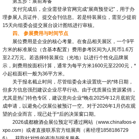
第五步：展前筹备
支付完成后，企业需登录官网完成“展商预登记”，用于办
理参展人员证件、提交会刊信息。若是特装展位，需至少提前
15天向组委会提交展台设计图纸进行审核。
四、 参展费用与时间节点
展位费用是企业的核心考量。在食品相关展区，一个9平
方米的标准展位（含基本配置）费用参考区间为人民币1.6万
至2.2万元。若选择特装展位（光地）以进行个性化品牌展
示，则费用按面积计算，通常为每平方米1600元至2200元，*
小起租面积一般为36平方米。
关于报名截止时间，尽管组委会未设置统一的*终日期，
但多方信息强烈建议企业尽早行动。由于优质展位资源紧俏，
尤其是热门特色专区，建议意向企业*晚在2025年12月底前完
成申请，以避免心仪展位被预订一空。对于2026年1月仍在观
望的企业而言，现已处于*后的决策窗口期。
2026成都糖酒会展位预定可通过网站（www.chinafoos-e
xpo.com）或者直接联系官方组展商（蒋经理1858186729
6），获取针对性的咨询与报名服务。