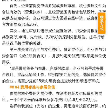
首先，企业需提交申请并完成资质审核。核心资质文件为
合法有效的《营业执照》，且经营范围需包含包装设计、生产
联
或供应链服务等。企业可通过官方渠道在线申请，或直接联系
系
官方组展商启动流程。
方
式
其次，通过审核后进行展位配置洽谈。组委会将根据展品
类别及“先申请、先付款、先确认”的原则分配展位。提早行动
是获得理想位置的关键。
第三步是签订合同与支付费用。确定展位后，企业需与组
委会签订《展位租赁合同》，并按约定支付费用以锁定展位使
用权。
*后是展前筹备与布展。完成付款后，企业可着手准备展
台设计、展品运输等工作。特别需要注意的是，选择特装展位
的企业，需至少提前15天向组委会提交设计图纸进行审核。
## 04 费用标准与参展价值
参展的核心费用为展位费。在酒类包装及供应链相关展
区，一个9平方米的标准展位参考费用为1.6万至2.2万元。
选择特装展位（光地）的企业，费用通常按面积计算，约