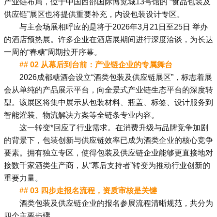
产业链布局，位于中国西部国际博览城13号馆的 “食品包装及
供应链”展区也将提供重要补充，内设包装设计专区。
与主会场展相呼应的是将于2026年3月21日至25日 举办
的酒店预热展。许多企业在酒店展期间进行深度洽谈，为长达
一周的“
春糖
”周期拉开序幕。
## 02 从幕后到台前：产业链企业的专属舞台
2026成都糖酒会
设立“酒类包装及供应链展区”，标志着展
会从单纯的产品展示平台，向全景式产业链生态平台的深度转
型。该展区将集中展示从包装材料、瓶盖、标签、设计服务到
智能灌装、物流解决方案等全链条专业内容。
这一转变*回应了行业需求。在消费升级与品牌竞争加剧
的背景下，包装创新与供应链效率已成为酒类企业的核心竞争
要素。拥有独立专区，使得包装及供应链企业能够更直接地对
接数千家酒类生产商，从“幕后支持者”转变为推动行业创新的
重要力量。
## 03 四步走报名流程，资质审核是关键
酒类包装及供应链企业的报名参展流程清晰规范，共分为
四个主要步骤。