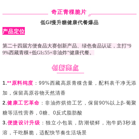
奇正青稞脆片
低GI慢升糖健康代餐爆品
产品定位
第二十四届方便食品大赛创新产品、绿色食品认证，主打“9
9%西藏青稞+低GI≤55+非油炸”健康代餐。
创新亮点
1.
**原料纯度
：99%西藏高原青稞含量，配料表干净无添
加，保留高原谷物天然清香
2.
健康工艺革命
：非油炸烘焙工艺，保留90%以上β-葡聚
糖等活性营养，0糖、0反式脂肪酸
3.
便捷设计升级
：独立小包装，防潮锁鲜，泡牛奶3秒速
溶，干吃酥脆，适配快节奏生活场景