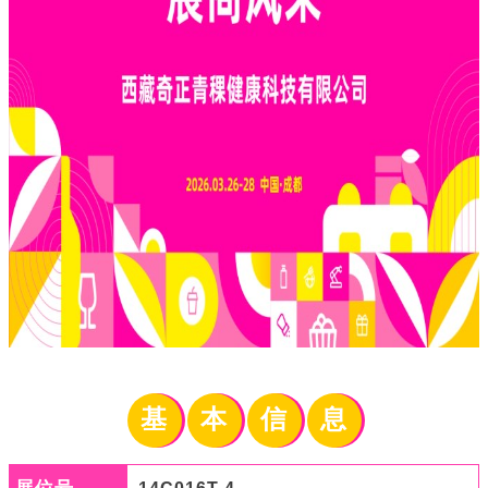
基
本
信
息