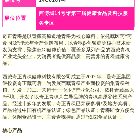
展位号
14C016T-4
西博城14号馆第三届健康食品及科技服
展位位置
务专区
奇正青稞是以青藏高原道地青稞为核心原料，依托藏医药“药
食同源”理念与全产业链布局，以青稞β-葡聚糖等核心技术研
发为支撑，聚焦低GI健康价值，覆盖多系列产品的西藏青稞
产业龙头企业，为消费者提供高品质、高营养的青稞健康食
品。
西藏奇正青稞健康科技有限公司成立于2007 年，是奇正集团
继投资奇正藏药后，为发展西藏青稞产业而投资的集青稞种
植、研发、加工、营销于“一体化”产业化公司。依托青藏高原
*环境，开发了以奇正青稞为主导品牌的青稞高原谷物系列产
品。经过十多年的发展，奇正青稞已荣获多项*及地方奖项，
产品通过中国有机产品认证；绿色产品认证；青稞即食方便食
品、休闲食品饼干、主食青稞挂面通过“低GI食品认证”。
核心产品