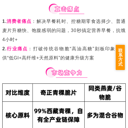
直击痛点
1.
消费者痛点
：解决早餐耗时、控糖期零食选择少、普通
麦片升糖快、饱腹感弱的问题，30秒搞定营养早餐，抗饿
4小时+
2.
行业痛点
：打破传统谷物脆“高油高糖”刻板印象，提
联
系
供“低GI+高纤维+天然原料”的健康升级方案
方
式
市场竞争力