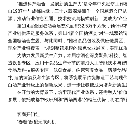
“推进科产融合，发展新质生产力”是今年中央经济工
自1987年与成都结缘，三十八载深耕细作，全国糖酒会已
源，推动行业信息互通、技术交流与模式创新，更成为*产
第114届全国糖酒会展览总面积32.5万平方米，预计
产业链供应链服务体系，第114届全国糖酒会*对“一城双馆”
全国糖酒会主题。与此同时，*推出食品包装及供应链展区
现全产业链覆盖；*规划整馆规模的绿色农业展区，实现优
为助力发展新质生产力，本届糖酒会深度聚焦“科技、智
造设备专区，应用于食品生产环节的前沿人工智能技术与智
食品及科技服务专区，低GI食品、临床营养食品、药膳食
*打造的黄酒及养生酒专区，将系统展示传统酿造工艺与现代
白酒产业升级上的创新成果，进一步让春糖成为培育新质生产
在开放的大背景下，筑牢现代产业体系，还需融入*价值链
参展，依托成都中欧班列和“两场两港”的枢纽优势，将在“双
客商开门红
“春糖”酝酿无限商机