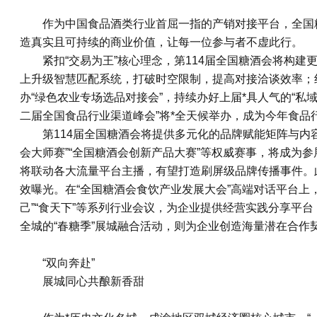
作为中国食品酒类行业首屈一指的产销对接平台，全国
造真实且可持续的商业价值，让每一位参与者不虚此行。
紧扣“交易为王”核心理念，第114届全国糖酒会将构
上升级智慧匹配系统，打破时空限制，提高对接洽谈效率；线下
办“绿色农业专场选品对接会”，持续办好上届*具人气的“私
二届全国食品行业渠道峰会”将*全天候举办，成为今年食品行
第114届全国糖酒会将提供多元化的品牌赋能矩阵与内
会大师赛”“全国糖酒会创新产品大赛”等权威赛事，将成为参
将联动各大流量平台主播，有望打造刷屏级品牌传播事件。
效曝光。在“全国糖酒会食饮产业发展大会”高端对话平台上
己”“食天下”等系列行业会议，为企业提供经营实践分享平
全城的“春糖季”展城融合活动，则为企业创造海量潜在合作
“
双向奔赴”
展城同心共酿新香甜