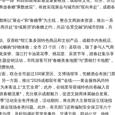
一带一路” 和西部陆海新通道重要枢纽，成都在文化、经济、区位
放春糖“乘数效应”，有效实现展会与城市的“双向奔赴”，成都各
将以“展会+”和“春糖季”为主线，整合文商旅体资源，推出一系
商共赴“全域展消”的春糖之约，共品“会景交融”的城市韵味，共
费活动。亚蓉欧*馆汇集多国特色商品和文创产品，成都市内免税店、
畅购*好物体验；全市 23 个区（市）县联动，除了参与人气商
龙泉驿、蒲江打卡油菜花季、桃花荟、采茶节等，踏春赶集乐享
主题促销活动，市民游客可持“春糖美食地图”与“票根打卡地图”，
消费热情。
方面，联合全市超过100家景区、文博场馆等，凭糖酒会有效门
另一方面，推出“2026成都双年展”“金线——黄金服饰风尚特
为来客送上“文艺全席”；此外，在锦里等蓉城特色街巷融入音
紧抓春糖流量*，充分展示成都魅力，促进文旅商体展融合发展。
春糖季”活动安全有序推进，活动期间，将在两大主展馆设立现场指
决展会现场各类问题。此外，有关部门还将编制安全保卫等六个
诉求办理，及时协调处置突发事件。交通方面，联动公交、地铁