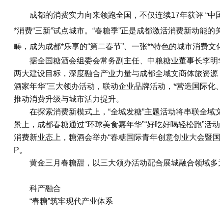
成都的消费实力向来领跑全国，不仅连续17年获评 “中国
*消费“三新”试点城市。“春糖季”正是成都激活消费新动能
畴，成为成都*乐享的“第二春节”、一张**特色的城市消费文化
据全国糖酒会组委会常务副主任、中粮糖业董事长李明华介
两大建设目标，深度融合产业力量与成都全域文商体旅资源，以“
酒家年华”三大领办活动，联动企业品牌活动，*营造国际化
推动消费升级与城市活力提升。
在探索消费新模式上，“全城发糖”主题活动将串联全
景上，
成都春糖
通过“环球美食嘉年华”“好吃好喝轻松跑”活动
消费新业态上，糖酒会举办“春糖国际青年创意创业大会暨国
P。
黄金三月春糖甜，以三大领办活动配合展城融合领域多元
科产融合
“春糖”筑牢现代产业体系