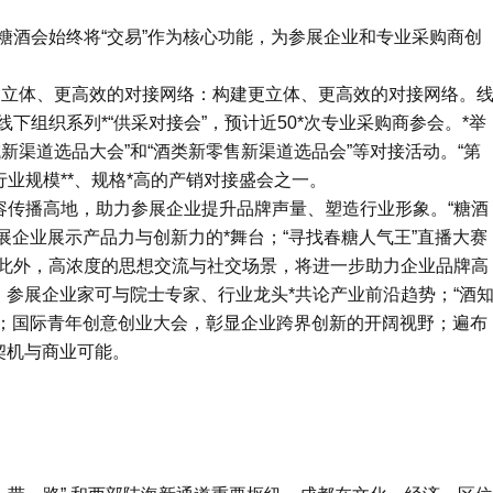
糖酒会始终将“交易”作为核心功能，为参展企业和专业采购商创
建更立体、更高效的对接网络：构建更立体、更高效的对接网络。
组织系列*“供采对接会”，预计近50*次专业采购商参会。*举
域新渠道选品大会”和“酒类新零售新渠道选品会”等对接活动。“第
业规模**、规格*高的产销对接盛会之一。
容传播高地，助力参展企业提升品牌声量、塑造行业形象。“糖酒
展企业展示产品力与创新力的*舞台；“寻找春糖人气王”直播大赛
此外，高浓度的思想交流与社交场景，将进一步助力企业品牌高
，参展企业家可与院士专家、行业龙头*共论产业前沿趋势；“酒
台；国际青年创意创业大会，彰显企业跨界创新的开阔视野；遍布
契机与商业可能。