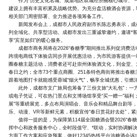
作为*历史文化名城、成渝地区双城经济圈核心城市、“
建设上拥有丰富积累及战略优势。为充分盘活糖酒会资源，释
相关部门周密部署、全力推进各项筹备工作。
新闻发布会上，成都市人民政府副市长陈志勇表示，成都
列全域化、共享型活动。成都市发出三重诚挚邀约，邀请*客
享“宾至如归”的暖心服务。
成都市商务局将在2026“春糖季”期间推出系列促消
跨境电商线下体验店同步开展优惠活动，为市民游客提供一站
圈春糖主题活动，消费者还可赴崇州体验酒文化，到金堂、
春日之约；全市73个重点商圈、251条特色商街将推出春糖
跟着地图打卡就能感受蓉城“烟火气”，畅享全城优惠，引燃
此外，成都市文广旅局也筹备了三份文旅“大礼包”：一
或电子凭证，可在热门景点和文博场馆享受“买一赠一”福利；
展”等重磅展览，多点布局演唱会、音乐会和精品舞台剧等，
乐、动漫、VR等新鲜元素，积极宣传“春日赏花好去处”，
值得一提的是，为保障第114届全国糖酒会暨2026“
挥中心和政务服务中心，全时段值守、*联动，实时协调解
方面工作方案和应急预案，做好12345热线平台涉糖酒会