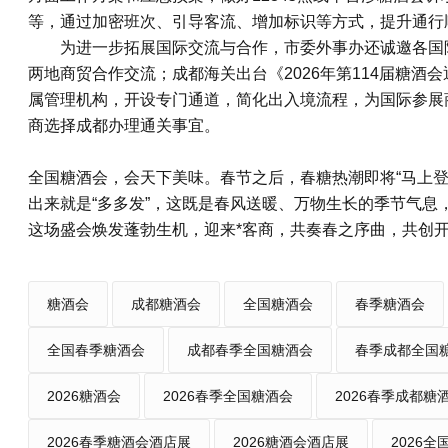
等，通过加密班次、引导客流、增加标识等方式，提升通行
为进一步拓展国际交流与合作，市委外事办还诚邀各国
两地商贸合作交流；成都海关出台《2026年第114届糖
属管理机构，开设专门通道，简化出入境流程，为国际参展
商选择成都办理通关事宜。
全国糖酒会，会天下美味
。春节之后，春糖热潮即将“马上登场
出来就是“多多发”，这既是春风送暖、万物生长的季节气息
这场盛会焕发蓬勃生机，迎来*客商，共奏春之序曲，共创开
糖酒会
成都糖酒会
全国糖酒会
春季糖酒会
全国春季糖酒会
成都春季全国糖酒会
春季成都全国
2026糖酒会
2026春季全国糖酒会
2026春季成都糖
2026春季糖酒会酒店展
2026糖酒会酒店展
2026