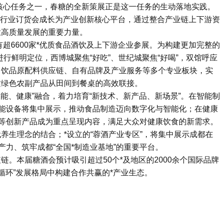
作核心任务之一，春糖的全新策展正是这一任务的生动落地实践。
从行业订货会成长为产业创新核心平台，通过整合产业链上下游资
业高质量发展的重要力量。
将有超6600家*优质食品酒饮及上下游企业参展。为构建更加完整的
进行鲜明定位，西博城聚焦“好吃”、世纪城聚焦“好喝”，双馆呼应
、饮品原配料供应链、自有品牌及产业服务等多个专业板块，实
质绿色农副产品从田间到餐桌的高效联接。
能、健康”融合，着力培育“新技术、新产品、新场景”。在智能制
能设备将集中展示，推动食品制造迈向数字化与智能化；在健康
品等创新产品成为重点呈现内容，满足大众对健康饮食的新需求。
养生理念的结合；*设立的“蓉酒产业专区”，将集中展示成都在
力、筑牢成都“全国*制造业基地”的重要平台。
。本届糖酒会预计吸引超过50个*及地区的2000余个国际品牌
循环”发展格局中构建合作共赢的*产业生态。