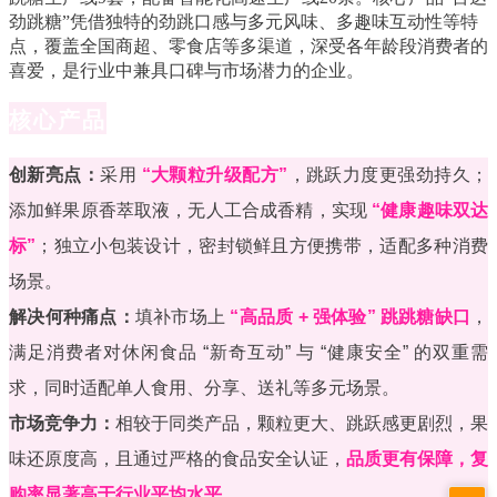
劲跳糖”凭借独特的劲跳口感与多元风味、多趣味互动性等特
点，覆盖全国商超、零食店等多渠道，深受各年龄段消费者的
喜爱，是行业中兼具口碑与市场潜力的企业。
核心产品
创新亮点：
采用
“大颗粒升级配方”
，跳跃力度更强劲持久；
添加鲜果原香萃取液，无人工合成香精，实现
“健康趣味双达
标”
；独立小包装设计，密封锁鲜且方便携带，适配多种消费
场景。
解决何种痛点：
填补市场上
“高品质 + 强体验” 跳跳糖缺口
，
满足消费者对休闲食品 “新奇互动” 与 “健康安全” 的双重需
求，同时适配单人食用、分享、送礼等多元场景。
市场竞争力：
相较于同类产品，颗粒更大、跳跃感更剧烈，果
味还原度高，且通过严格的食品安全认证，
品质更有保障，复
购率显著高于行业平均水平。