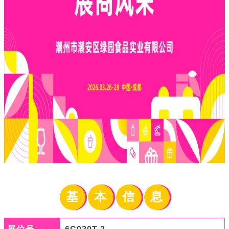
基
本
信
息