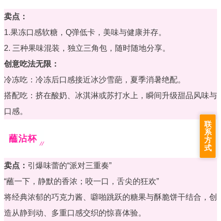
卖点：
1.果冻口感软糖，Q弹低卡，美味与健康并存。
2. 三种果味混装，独立三角包，随时随地分享。
创意吃法无限：
冷冻吃：冷冻后口感接近冰沙雪葩，夏季消暑绝配。
搭配吃：挤在酸奶、冰淇淋或苏打水上，瞬间升级甜品风味与
口感。
联
系
蘸沾杯
方
式
卖点：
引爆味蕾的“派对三重奏”
“蘸一下，静默的香浓；咬一口，舌尖的狂欢”
将经典浓郁的巧克力酱、噼啪跳跃的糖果与酥脆饼干结合，创
造从静到动、多重口感交织的惊喜体验。