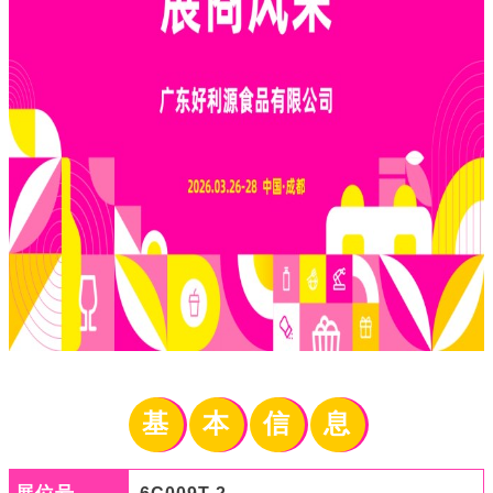
基
本
信
息