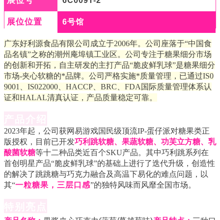
展位号
6C009T-2
展位位置
6号馆
广东好利源食品有限公司成立于2006年。公司座落于“中国食
品名镇”之称的潮州庵埠镇工业区。公司专注于糖果细分市场
的创新和开拓，自主研发的主打产品“脆皮鲜乳球”是糖果细分
市场-夹心软糖的*品牌。公司严格实施*质量管理，已通过IS0
9001、IS022000、HACCP、BRC、FDA国际质量管理体系认
证和HALAL清真认证，产品质量稳定可靠。
产品介绍
2023年起，公司获网易游戏国民级顶流IP-蛋仔派对糖果类正
版授权，目前已开发
巧利跳软糖、果蔬软糖、功芙立方糖、乳
酸菌软糖
等十二种品类近百个SKU产品。其中巧利跳系列在
首创明星产品“脆皮鲜乳球”的基础上进行了迭代升级，创造性
的解决了跳跳糖与巧克力融合及高温下易化的难点问题，以
其“
一粒糖果，三层口感
”的独特风味而风靡全国市场。
特别亮点