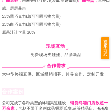
产品名称：
果酱夹心巧克力(蓝莓/蔓越莓味)
产品特点：
三种口
感、层层暴击
53%黑巧克力(总可可固形物含量)
35%白巧克力(总可可固形物含量)
原果汁计含量 30%
联
现场互动
系
方
式
免费现场夹娃娃、品尝新品
合作需求
大中型终端直供、区域经销招募、跨界合作、定制开发
合作案例
公司完成了各种类型的终端渠道建设，
铺货终端门店数超十
万余家
，包括不限于名创优品/屈臣氏/凯蓝等精品店、鸣鸣集