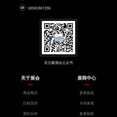
邯郸市新奕华贸易有限公司
渭南速立成商贸有限公司
18581867296
邢台祥文商贸有限公司
涿州市坤博商贸有限公司
兴平市信义商贸有限责任公司
宝鸡市久隆达商贸有限责任公司
河北弦笛商贸有限公司
东莞市伟盛饮料有限公司
常德德尊源商贸有限公司
关注糖酒会公众号
临汾鑫敬涛商贸有限公司
廊坊昂途商贸有限公司
关于展会
展商中心
德州湘朵商贸有限公司
京津冀渠道采购团
展会概况
参展效益
河北渠道采购团
吉林渠道采购团
日程安排
为何参展
江苏渠道采购团
展区分布
参展指南