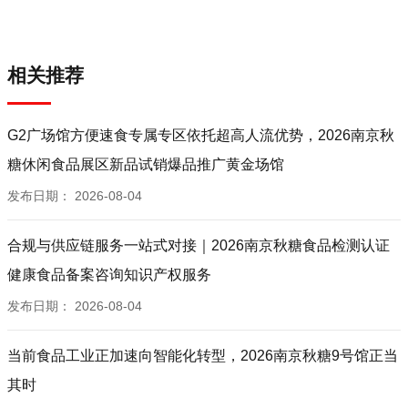
南京沣茂供应链管理有限公司
北京千喜鹤集团有限公司
安得智联供应链有限公司
相关推荐
牧家科技有限公司
唐山汇*行工贸有限公司
天津世成博发商贸有限公司
G2广场馆方便速食专属专区依托超高人流优势，2026南京秋
上海弘准进出口有限公司
糖休闲食品展区新品试销爆品推广黄金场馆
上海安盛食品有限公司
发布日期：
2026-08-04
秦皇岛金仓商贸有限公司
承德德运供应链管理有限公司
合规与供应链服务一站式对接｜2026南京秋糖食品检测认证
宁波万泰食品有限公司
健康食品备案咨询知识产权服务
武汉金锣通食品销售有限公司
发布日期：
2026-08-04
新常乐（北京）供应链有限公司
有愿景（上海）供应链有限公司
当前食品工业正加速向智能化转型，2026南京秋糖9号馆正当
无锡大德兴供应链有限公司
无锡周末时光有限公司
其时