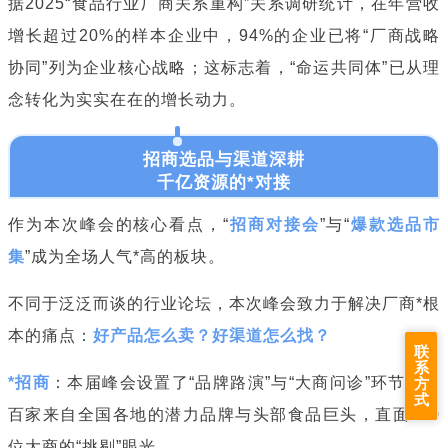
据2025“食品行业厂商关系重构”关系调研统计，在年营收
增长超过20%的样本企业中，94%的企业已将“厂商战略
协同”列为企业核心战略；这标志着，“命运共同体”已从理
念转化为实实在在的增长动力。
招商选品与渠道深耕
千亿资源的*对接
作为本次峰会的核心看点，“
招商对接会
”与“
爆款选品市
集
”成为全场人气*高的板块。
不同于泛泛而谈的行业论坛，本次峰会致力于解决厂商*根
本的痛点：
好产品怎么卖？好渠道怎么找？
联
系
*招商
：本届峰会设置了“品牌路演”与“大商问诊”环节。近
方
式
百家来自全国各地的潜力品牌与头部食品巨头，直面500
位大商的“挑剔”眼光。