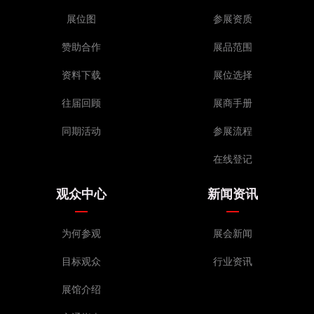
湖南渠道采购团
展位图
参展资质
陕西渠道采购团
山东渠道采购团
赞助合作
展品范围
河南渠道采购团
资料下载
展位选择
安徽渠道采购团
广东渠道采购团等
往届回顾
展商手册
同期活动
参展流程
在线登记
观众中心
新闻资讯
为何参观
展会新闻
目标观众
行业资讯
展馆介绍