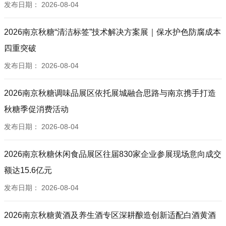
内蒙古玖亿供应链有限公司
发布日期：
2026-08-04
合肥常相思食品有限公司
哈尔滨睿品供应链有限公司
2026南京秋糖“清洁标签”技术解决方案展｜保水护色防腐成本
无锡永*食品有限公司
四重突破
长治市鼎瑞商贸有限公司
发布日期：
2026-08-04
山西昊和园商贸有限公司
邹城市玖正商贸有限公司
2026南京秋糖调味品展区依托展城融合思路与南京携手打造
新乡市卫滨区顺达酒业有限公司
秋糖季促消费活动
黄石金丰贸易有限公司
发布日期：
2026-08-04
内蒙古镇煜商贸有限责任公司
和田鑫博雅商贸有限公司
2026南京秋糖休闲食品展区往届830家企业参展现场意向成交
鲁山县红峰贸易有限公司
额达15.6亿元
广西容县鸿盈商贸有限公司
高安鑫莉贸易有限公司
发布日期：
2026-08-04
梅州市南利富贸易有限公司
贵阳黔隆聚商贸有限责任公司
2026南京秋糖黄酒及养生酒专区深耕酿造创新适配白酒黄酒