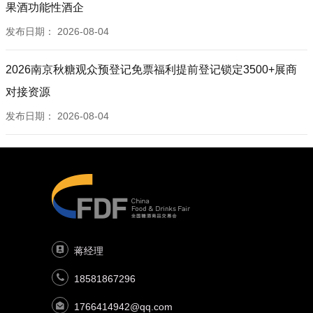
荥阳市宏德利商贸有限公司
果酒功能性酒企
郑州煜世商贸有限公司
发布日期：
2026-08-04
长沙澜湾贸易酒水商行
西安秦唐古韵商贸有限公司
2026南京秋糖观众预登记免票福利提前登记锁定3500+展商
陕西江海源商贸有限公司
对接资源
德州市益行天下商贸有限公司
发布日期：
2026-08-04
高密市东领商贸有限公司
内蒙古承昕商贸有限公司
河南宏帅商贸有限公司
郑州别致商贸有限公司
郑州中鉴贸易有限公司
河南省宸域实业有限公司
广州速立达贸易有限公司
蒋经理
新疆鸿源商贸有限公司
肥城瑞森商贸有限责任公司
18581867296
阜阳市创新商贸有限公司
1766414942@qq.com