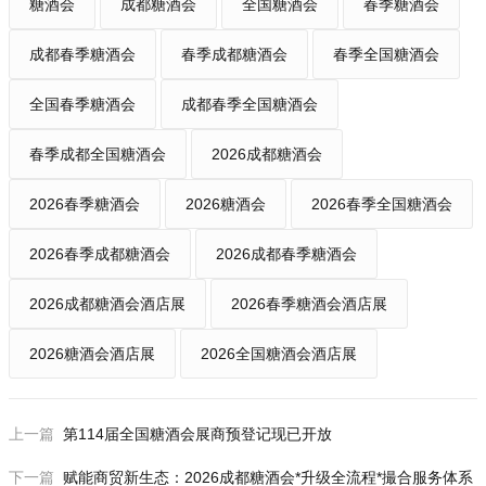
徐州市蒋氏天福食品有限公司
糖酒会
成都糖酒会
全国糖酒会
春季糖酒会
上海飞仔实业有限公司
成都春季糖酒会
春季成都糖酒会
春季全国糖酒会
武汉立萌贸易有限公司
常州市玉蓉阳光食品有限公司
全国春季糖酒会
成都春季全国糖酒会
大连百年厨王食品有限公司
西安泰明食品有限公司
春季成都全国糖酒会
2026成都糖酒会
邯郸市馋道食品有限公司
2026春季糖酒会
2026糖酒会
2026春季全国糖酒会
北京余氏福翔商贸有限公司
山西志华国振商贸有限公司
2026春季成都糖酒会
2026成都春季糖酒会
海南新邦贸易有限公司
2026成都糖酒会酒店展
2026春季糖酒会酒店展
西安海跃食品有限公司
淮安市晨前调味食品有限公司
2026糖酒会酒店展
2026全国糖酒会酒店展
北京嘉和信茂国际贸易有限公司
青岛盛益隆商贸公司
南阳市日月星调味食品有限责任公司
上一篇
第114届全国糖酒会展商预登记现已开放
北京森林家族商贸有限公司
下一篇
赋能商贸新生态：2026成都糖酒会*升级全流程*撮合服务体系