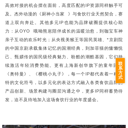
高效对接的机会摆在面前，高度匹配的IP资源同样触手可
及。杰外动漫的《
厨神小当家
》与食饮行业天然契合，赛
道上双向奔赴。其他多元IP也能为品牌破圈提供核心助
力：从
OYO
哦呦熊崽陪伴成长的温暖治愈，到咖宝车神
亲子互动的欢乐时光；从央视美猴王等国民英雄、*京剧院
的中国京剧承载集体记忆的国潮经典，到加菲猫的慵懒悦
己、甄嬛传的国民级经典魅力、盼酷的潮酷基因，它们持
联
续激活年轻消费势能。更有上海新创华旗下的童年回忆
系
方
《奥特曼》、《樱桃小丸子》，每一个IP都代表着一种独
式
特的文化符号，以多元化的表达方式融入各类食饮品牌的
产品创新、场景构建与圈层沟通之中，更多IP同样蓄势待
发，迫不及待地加入这场食饮行业的年度盛会。