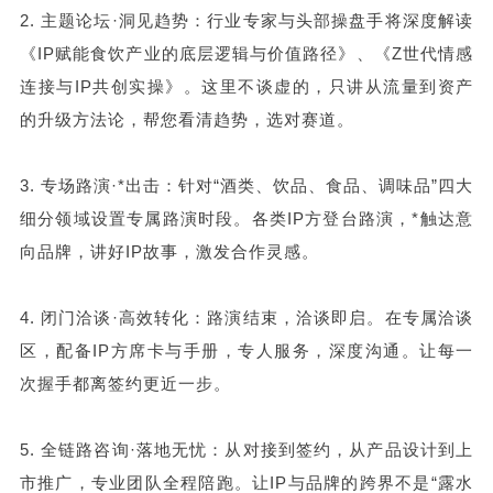
2. 主题论坛·洞见趋势：行业专家与头部操盘手将深度解读
《IP赋能食饮产业的底层逻辑与价值路径》、《Z世代情感
连接与IP共创实操》。这里不谈虚的，只讲从流量到资产
的升级方法论，帮您看清趋势，选对赛道。
3. 专场路演·*出击：针对“酒类、饮品、食品、调味品”四大
细分领域设置专属路演时段。各类IP方登台路演，*触达意
向品牌，讲好IP故事，激发合作灵感。
4. 闭门洽谈·高效转化：路演结束，洽谈即启。在专属洽谈
区，配备IP方席卡与手册，专人服务，深度沟通。让每一
次握手都离签约更近一步。
5. 全链路咨询·落地无忧：从对接到签约，从产品设计到上
市推广，专业团队全程陪跑。让IP与品牌的跨界不是“露水