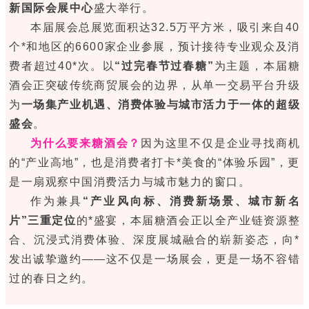
新国际会展中心
盛大举行。
本届展会总展览面积达32.5万平方米，吸引来自40
个*和地区的6600家企业参展，预计接待专业观众及消
费者超过40*次。以
“过完春节过
春糖
”
为主题，本届
糖
酒会
正突破传统商贸展会的边界，从单一交易平台升级
为
一场集产业机遇、消费体验与城市活力于一体的超级
盛会
。
为什么要来糖酒会？
因为这里不仅是企业寻找商机
的“产业高地”，也是消费者打卡*美食的“体验乐园”，更
是一扇观察中国消费活力与城市魅力的窗口。
作为兼具
“产业风向标、消费新场景、城市新名
片”三重定位
的*盛宴，本届糖酒会正以全产业链资源整
合、沉浸式消费体验、深度展城融合的崭新姿态，向*
发出诚挚邀约——这不仅是一场展会，更是一场不容错
过的春日之约。