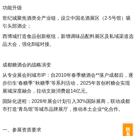
‌功能升级‌
世纪城聚焦酒类全产业链，设立‌中国名酒展区（2-5号馆）吸
引头部酒企；
西博城打造食品创新枢纽，新增‌调味品配料展区及‌私域渠道选
品大会，强化B端对接。‌‌
成都糖酒会的战略演变
‌从专业展会到城市IP‌：自2010年春季糖酒会**落户成都后，逐
步衍生‘‌春糖季’‘‌秋糖季’等系列活动，2025年首创村糖会实现
展城深度融合，拉动文旅消费超14亿元。‌‌
‌国际化进程‌：2026年展会计划引入30%国际展商，联动成都
市打造‘‌青岛馆’等城市品牌展厅，推动本土企业*化合作。‌‌
联
一、参展资质要求
系