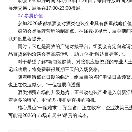
展会正式举办时间为3月26日至28日，每日开放时间为9:0
展示交易，展品在17:00-23:00撤展。
07 参展价值
参加
2026成都糖酒会
对酒类包装企业具有多重战略价值
糖酒会是品牌营销的制高点。往届数据显示，展会期间
认知度显著提升。
同时，它也是高效的产销对接平台。组委会有定向邀请
品百货采购洽谈会等高端活动，助力企业*触达目标客户。
对于希望了解*新包装趋势、对接供应链资源的专业人
记成功后，将免费获得展期三天的入场资格。
随着申请截止日期的临近，组展商的咨询电话日益频繁。
也正在快速减少。”一位组展商透露。
酒类消费市场的升级趋势，正带动包装产业进入创新活
着更多的曝光、更*的对接和更直接的商机。
核心展位“一席难求”，预定窗口正在收窄，企业决策已
可能是2026年市场布局中*昂贵的成本。