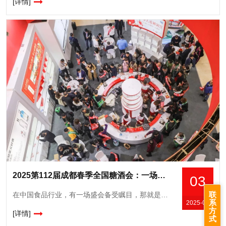
[详情]
2025第112届成都春季全国糖酒会：一场味觉与商业的盛宴
03
联
在中国食品行业，有一场盛会备受瞩目，那就是全国糖酒商品交易会。2025年，第112届全国糖酒会将在成都盛大举行，这场盛会不仅是一个展览，更是行业交流、合作与创新的重要平台。我们诚挚地邀请*的食品、酒
系
2025-03
方
[详情]
式