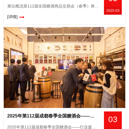
展位概况第112届全国糖酒商品交易会（春季）将于2025年3月25日-27日在成都举办，本届展会以“一城双馆”形式呈现，展览总面积达32.5万平方米，设置9大核心展区及23个特色品类专区。其中： &n
2025-03
[详情]
2025年第112届成都春季全国糖酒会——行业盛典，商机无限
03
2025年第112届成都春季全国糖酒会——行业盛典，商机无限由中国糖业酒类集团公司与成都市政府联合主办的第112届成都春季全国糖酒会，将于2025年3月25日至27日在成都中国西部国际博览城与世纪城国