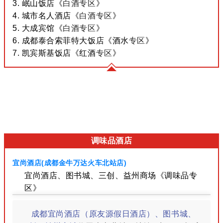
3.
岷山饭店
《
白酒
专区
》
4.
城市名人酒店
《
白酒
专区
》
5.
大成宾馆
《
白酒
专区
》
6. 成都泰合索菲特大饭店
《酒水
专区
》
7.
凯宾斯基饭店
《红酒
专区
》
调味品酒店
宜尚酒店(成都金牛万达火车北站店)
宜尚酒店、图书城、三创、益州商场《调味品专
区》
成都宜尚酒店（原友源假日酒店）、图书城、