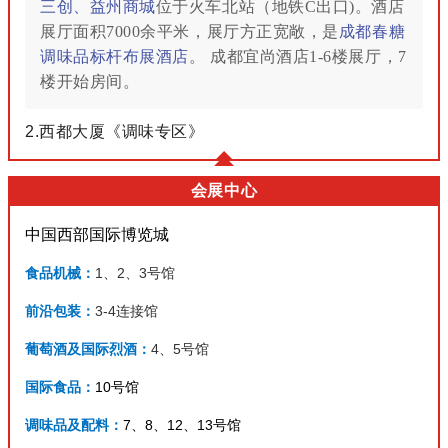
三创、益州商城
位于火车北站（地铁C出口)。酒店
展厅面积7000余平米，展厅方正宽敞，
是
成都春糖
调味品标杆布展酒店
。 成都宜尚酒店1-6楼展厅，7
楼开始房间。
2.西都大厦《调味专区》
会展中心
中国西部国际博览城
食品机
械：
1、2、3号馆
前沿包装：
3-4连接馆
葡萄酒及国际烈酒：
4、5号馆
国际食品：
10号馆
调味品及配料：
7、8、12、13号馆