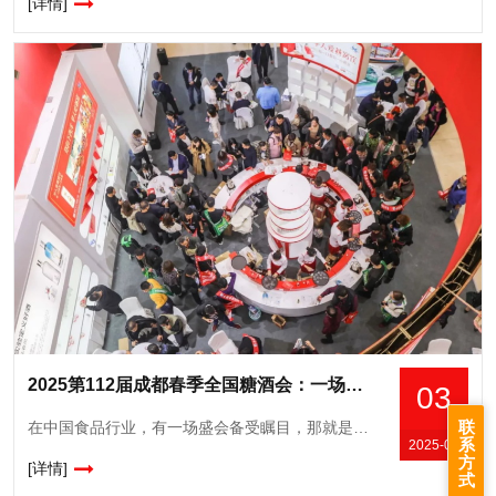
[详情]
2025第112届成都春季全国糖酒会：一场味觉与商业的盛宴
03
联
在中国食品行业，有一场盛会备受瞩目，那就是全国糖酒商品交易会。2025年，第112届全国糖酒会将在成都盛大举行，这场盛会不仅是一个展览，更是行业交流、合作与创新的重要平台。我们诚挚地邀请*的食品、酒
系
2025-03
方
[详情]
式