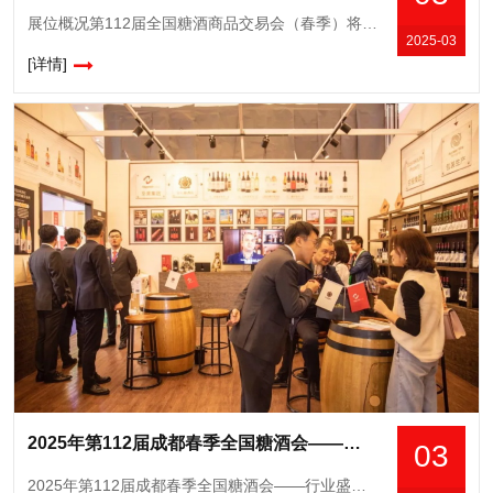
展位概况第112届全国糖酒商品交易会（春季）将于2025年3月25日-27日在成都举办，本届展会以“一城双馆”形式呈现，展览总面积达32.5万平方米，设置9大核心展区及23个特色品类专区。其中： &n
2025-03
[详情]
2025年第112届成都春季全国糖酒会——行业盛典，商机无限
03
2025年第112届成都春季全国糖酒会——行业盛典，商机无限由中国糖业酒类集团公司与成都市政府联合主办的第112届成都春季全国糖酒会，将于2025年3月25日至27日在成都中国西部国际博览城与世纪城国