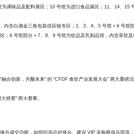
 号馆为调味品及配料展区；10 号馆为进口食品展区；11、14、15
，内含白酒金三角包装供应链专区；2、3、4、5 号馆 + 6 号
6 号馆部分 + 7、8、9 号馆为饮品及乳制品馆，内含茶饮
为 “融合创新，共酿未来” 的 “CFDF 食饮产业发展大会” 两大
特调大师赛” 两大赛事。
撮合成交功能，如组织选品对接会、建设 VIP 采购商俱乐部等