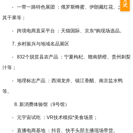
方
式
- 一带一路特色展团 ：俄罗斯蜂蜜、伊朗藏红花、土耳
其干果等；
- 跨境电商直采平台 ：天猫国际、京东*购现场选品。
7. 乡村振兴与地域名品展区
- 832个脱贫县农产品 ：宁夏枸杞、赣南脐橙、贵州刺梨
汁等；
- 地理标志产品 ：西湖龙井、镇江香醋、南京盐水鸭
等。
8. 新消费体验馆（9号馆）
- 元宇宙试吃 ：VR技术模拟*美食场景；
- 直播电商基地 ：抖音、快手头部主播现场带货。