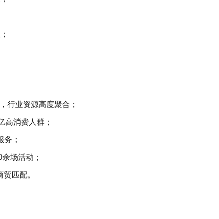
队；
亮相，行业资源高度聚合；
4亿高消费人群；
项服务；
50余场活动；
*商贸匹配。