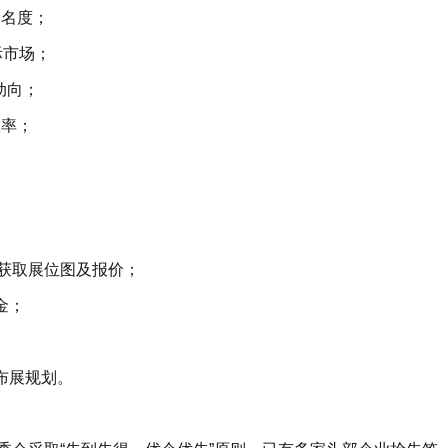
知名度；
际市场；
策动向；
效率；
。
同号）获取展位图及报价；
定金；
；
成布展规划。