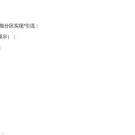
功能分区实现*引流：
中展示）；
）；
表；