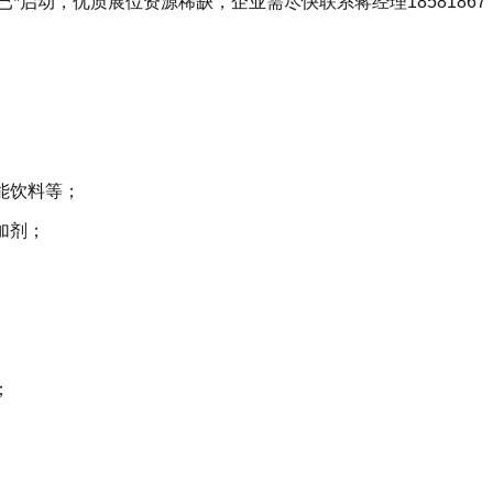
启动，优质展位资源稀缺，企业需尽快联系蒋经理18581867
：
；
功能饮料等；
添加剂；
；
案；