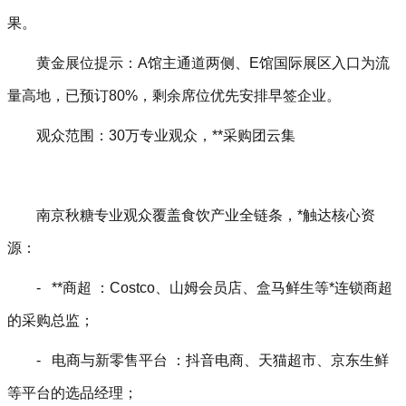
果。
黄金展位提示：A馆主通道两侧、E馆国际展区入口为流
量高地，已预订80%，剩余席位优先安排早签企业。
观众范围：
30
万专业观众，**采购团云集
南京秋糖专业观众覆盖食饮产业全链条，*触达核心资
源：
- **商超 ：Costco、山姆会员店、盒马鲜生等*连锁商超
的采购总监；
- 电商与新零售平台 ：抖音电商、天猫超市、京东生鲜
等平台的选品经理；