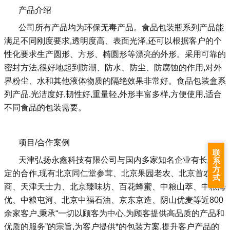
产品介绍
公司所有产品均为环保无毒产品。食品包装瓶系列产品能
满足不同刚度要求,透明度高、表面光泽,还可以根据客户的个
性化要求生产圆形、方形、椭圆形等漂亮的外形。采用可靠的
密封方法,很好地起到防潮、防水、防尘、防腐蚀的作用,对外
界粉尘、水和其他液体物质的隔绝效果非常好。食品包装盒系
列产品,光洁度好,韧性好,重量轻,外形丰富多样,方便使用,适合
不同食品的包装需要。
项目/合作案例
联
天津弘扬永鑫科技有限公司与国内多家知名企业有长期稳
系
方
定的合作,现有北京同仁堂参茸、北京果园老农、北京首农二
式
商、天津天士力、北京臻味坊、百花蜂蜜、中粮山萃、中粮海
优、中粮屯河、北京中福石油、京东京造、阴山优麦等近800
余家客户,秉承“一切以顾客为中心,为顾客提供高品质的产品和
优质的服务”的宗旨,为客户提供*的包装方案,提升客户产品的