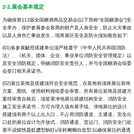
2-2.展会基本规定
为确保第113届全国糖酒商品交易会(以下简称“全国糖酒会”)安
全举办，保护参展参会客商的财产及人身安全，防止火灾事故
以及人身伤亡事故发生，现将展区安全及防火须知敬告如下:
(01)各参展齜咫搭建单位须严格遵守《中华人民共和国消防
法》、《机关、团体、企业、事业单位消防安全管理规定》以
及安全消防规定，明确消防安全责任人，并与全国糖酒会组委
会签订相关承诺书。
(02)展位装饰及搭建须符合安全规范，在装饰前须将展位装饰
方案、图纸、使用材料报组委会审查。所有展位装饰及搭建方
案经审查合格后，须签署净地展位搭建结构安全、消防安全、
施工安全承诺书，方可办理入场布展手续。净地展位的设计、
搭建须有两个以上出入口，不占用消防通道、主通道。安全出
口处的展位设计为开放式，消防通道、货运门、消防安全门处
塞不设鰈恍题贬趲型餉狂ụ笹鈴阑螄自造型:以确保展位的通透