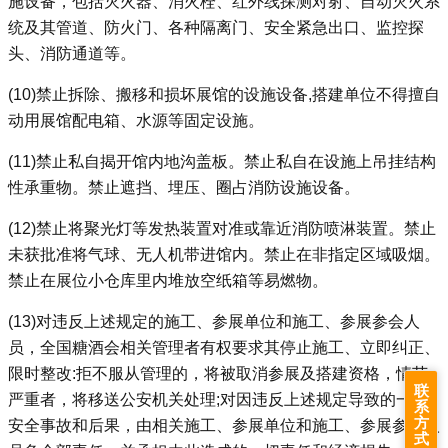
施设备，包括灭火器、消火栓、红外线探测对射、自动灭火系
统及其管道、防火门、各种隔离门、安全紧急出口、监控探
头、消防通道等。
(10)
禁止拆除、搬移和损坏展馆的设施设备,搭建单位不得擅自
动用展馆配电箱、水源等固定设施。
(11)
禁止私自揭开馆内地沟盖板。禁止私自在设施上吊挂结构
性承重物。禁止遮挡、埋压、圈占消防设施设备。
(12)禁止将聚光灯等发热装置对准或靠近消防喷淋装置。禁止
未获批准将气球、无人机带进馆内。禁止在非指定区域吸烟。
禁止在展位小仓库里内堆放空纸箱等易燃物。
(13)对违反上述规定的施工、参展单位和施工、参展参会人
员，全国糖酒会相关管理者有权要求其停止施工、立即纠正、
限时整改:拒不服从管理的，将被取消参展及搭建资格，情节
联
严重者，将移送公安机关处理;对因违反上述规定导致的一切
系
方
安全事故和后果，由相关施工、参展单位和施工、参展参会人
式