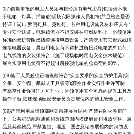
(07)
前期申报的电工人员须与接驳所有电气用具(包括但不限
于电箱、灯具、插座)的现场实际操作人员相符(并且检查是否
持证上岗)，照明灯具、霓虹灯、各种用电设施及材料应具有*
专业安全认证，电源镇流器不得安装在可燃材料上，必须使用
标准的双护套阻燃线缆连接电器设备，严禁使用其它形式线缆
连接电器设备，展台用电负荷不得超过所接驳电箱的总负荷。
电气线路的安装须符合《施工现场临时用电安全技术规范》，
展台实际用电负荷不得超过所接驳电箱的总负荷的80%。
(08)
施工人员必须正确佩戴符合*安全要求的安全防护用具(安
全带、安全帽、佩戴式工具袋等);高空作业实行作业许可制，
有高空作业许可证方可作业，且须使用安全可靠的提升工具及
操作平台;搭建现场应设安全员负责展位内的施工安全工作。
(09)
严禁利用展馆顶部网架吊装展台结构;严禁在防火卷帘门
下、公共消防疏散通道和黄线范围内搭建展台和堆放材料、展
品及其他物品;严禁遮挡、埋压、圈占及堵塞展馆内的消防设