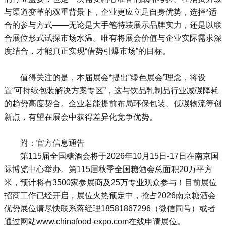
与渠道变革的双重背景下，企业更应立足自身优势，选择*适
合的参与方式——无论是大手笔特装展示品牌实力，还是以联
合展位形式试探市场水温。唯有将展会价值与企业实际需求深
度结合，才能真正实现“借势引爆市场”的目标。
值得关注的是，本届展会*提出“绿色展会”理念，将设
置“可持续包装解决方案专区”，这与饮品乳制品行业减碳降耗
的趋势高度契合。企业若能提前布局环保包装、低碳物流等创
新点，有望在展会中获得差异化竞争优势。
附：官方信息通告
第115届全国糖酒会将于2026年10月15日-17日在南京国
际博览中心举办。第115届
秋季全国糖酒会
总面积20万平方
米，预计将有3500家参展商及25万专业观众参与！目前展位
招商工作已经开启，展位火热预定中，抢占
2026南京糖酒会
优势展位请尽快联系蒋经理18581867296（微信同号）或者
通过网站www.chinafood-expo.com在线申请展位。