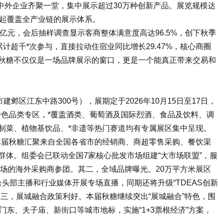
7家中外企业齐聚一堂，集中展示超过30万种创新产品。展览规模达
建起覆盖全产业链的展示体系。
6亿元，会后抽样调查显示客商整体满意度高达96.5%，创下秋季
计超千*次参与，直接拉动住宿业同比增长29.47%，核心商圈
京秋糖不仅仅是一场品牌展示的窗口，更是一个能真正带来交易和
放
邺区江东中路300号），展期定于2026年10月15日至17日，
个特色品类专区，*覆盖酒类、葡萄酒及国际烈酒、食品及饮料、调
制菜、植物基饮品、*非遗等热门赛道均有专属展区集中呈现。
本届秋糖汇聚来自全国各省市的经销商、商超零售采购、餐饮渠
体。组委会已联动全国7家核心批发市场组建“大市场联盟”，服
市场的海外采购商参团。其二，全域品牌曝光。20万平方米展区
头部主播和行业媒体开展专场直播，同期还将升级“TDEAS创新
其三，展城融合政策利好。本届秋糖继续突出“展城融合”特色，围
老门东、夫子庙、新街口等城市地标，实施“1+3票根经济”方案，