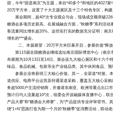
甜，今年*甜是南京”为主题，来自*40多个*和地区的402
20万平方米，设置了十大主题展区及十三个特色专区，构
展会期间，超40*次专业观众与会，现场成交额突破22
糖酒会多项历史新高。在展城融合方面，“秋糖季”系列活动累
客流量同比增长超20%。这些实打实的数据充分证明：南
增长的***盛会。
二、本届展望：20万平方米巨幕开启，参展价值*释
第115届全国糖酒会继续选址南京国际博览中心（南京市建
布展期为10月13日至14日。展会设九大核心展区和十六
味品、食品机械、包装等全产业链品类。其中休闲食品、预
参展企业将获得三大核心价值。其一，全渠道*对接。
道供应、电商平台运营及特通渠道采购，覆盖五大核心采购群
务超5000户主流经销商，并邀请东南亚、欧洲等重点出口
预计日均人流量超10*次，组委会开设融媒体直播中心，联合
产品大赛”和“糖酒会大师赛”，为*产品提供专业评审背书。
绕“1+N”思路打造为期一个月的“秋糖季”促消费活动，联动