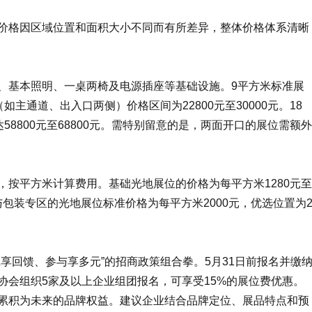
价格因区域位置和面积大小不同而有所差异，整体价格体系清晰
、基本照明、一桌两椅及电源插座等基础设施。9平方米标准展
（如主通道、出入口两侧）价格区间为22800元至30000元。18
达58800元至68800元。需特别留意的是，两面开口的展位需额外
按平方米计算费用。基础光地展位的价格为每平方米1280元至
工与包装专区的光地展位标准价格为每平方米2000元，优选位置为
享回馈、参与享多元”的招商政策组合拳。5月31日前报名并缴
协会组织5家及以上企业组团报名，可享受15%的展位费优惠。
累积为未来的品牌权益。建议企业结合品牌定位、展品特点和预