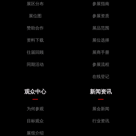
展区分布
参展指南
新乡市中米佳食品有限公司
辉县市恒利食品有限公司
展位图
参展资质
四川香斯哩食品有限公司
赞助合作
展品范围
安徽省贝乐源食品科技有限公司
湖南味优食品有限公司
资料下载
展位选择
济宁市湖珍湖产品有限公司
往届回顾
展商手册
（微山湖特产、节日礼盒）
千斤顶食品
同期活动
参展流程
山东果美食品有限公司
在线登记
衡水市东方食品有限公司
山东沂水英瑞食品厂
观众中心
新闻资讯
临沂迎宝食品有限公司
邯郸乐尚脆食品有限公司
为何参观
展会新闻
淄博达年食品有限公司
漯河正恒食品科技有限公司
目标观众
行业资讯
新郑市辰亿食品有限公司（豆制品）
展馆介绍
广东飞鹅食品工业有限公司
贪嘴零拾