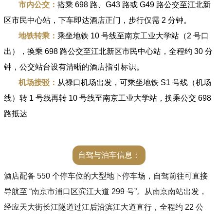
市内公交：
搭乘 698 路、G43 路或 G49 路公交至江北新
河北麦客食品有限公司
区市民中心站，下车即达酒店正门，步行仅需 2 分钟。
梦之*（河北）食品有限公司
地铁转乘：
乘坐地铁 10 号线至南京工业大学站（2 号口
河北华威食品有限公司
河北腾丰食品有限公司
出），换乘 698 路公交至江北新区市民中心站，全程约 30 分
河北麦粒贝尔食品有限公司
钟，公交站台设有清晰的酒店指引标识。
河北三金达食品有限公司
机场接驳：
从禄口机场出发，可乘坐地铁 S1 号线（机场
河北段氏食品有限公司
线）转 1 号线再转 10 号线至南京工业大学站，换乘公交 698
河北扈氏食品有限公司
路抵达
河渠饼干
谷乐康食品
宁晋县金来利食品厂
石家庄麦点客食品有限公司
自驾与泊车信息：
赵县恒越食品厂
酒店配备 550 个停车位的大型地下停车场，自驾前往可直接
郝美佳
导航至 “南京市浦口区滨江大道 299 号”。从南京南站出发，
河北顺成食品有限公司
临沂鲜淘食品有限公司
经应天大街长江隧道过江后沿滨江大道直行，全程约 22 公