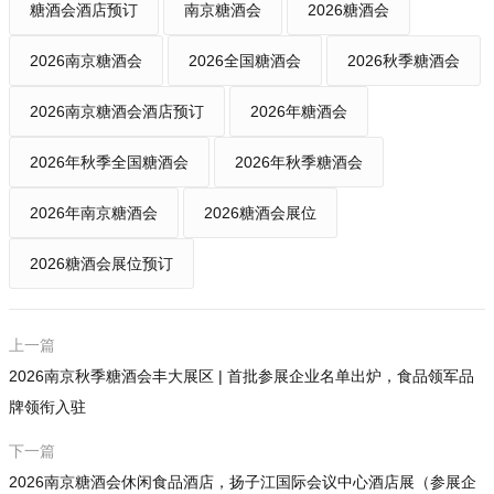
糖酒会酒店预订
南京糖酒会
2026糖酒会
山东宴王食品有限公司
许昌楠可可食品有限公司
2026南京糖酒会
2026全国糖酒会
2026秋季糖酒会
安徽淮小脆食品有限公司
上海喔喔（集团）有限公司
2026南京糖酒会酒店预订
2026年糖酒会
寿光市鑫发源食品有限公司
2026年秋季全国糖酒会
2026年秋季糖酒会
江西腾趣食品有限公司
山东庆余年食品有限公司
2026年南京糖酒会
2026糖酒会展位
山东非尝厨艺食品有限公司
内蒙古好奇特食品科技有限公司
2026糖酒会展位预订
邯郸市品味食品有限公司
邯郸市宏泰弘食品有限公司
山东庆余年食品有限公司
上一篇
普宁市芳客佬食品有限公司
2026南京秋季糖酒会丰大展区 | 首批参展企业名单出炉，食品领军品
广东仟奕食品有限公司
牌领衔入驻
沧州恋上食品有限公司
下一篇
青州蜜之源食品有限公司
2026南京糖酒会休闲食品酒店，扬子江国际会议中心酒店展（参展企
临沂江泉肉制品有限公司