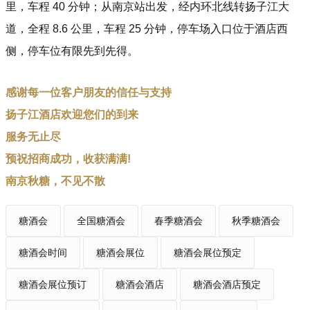
上海瑾诺食品有限公司
里，车程 40 分钟；从南京站出发，经内环北线转扬子江大
久米村
小洋酒
道，全程 8.6 公里，车程 25 分钟，停车场入口位于酒店西
徐利虎直播间
侧，停车位有限先到先得。
河北华聚食品有限公司
临沂六食亿食品有限公司
感谢每一位客户朋友的信任与支持
福建喜季食品有限公司
扬子江酒店欢迎您们的到来
山东益州食品有限公司
成都市蜜缘枣业有限公司
服务无止尽
星福果果（成都）食品
预祝招商成功，收获满满!
江苏优品甄选（三只松鼠）
南京秋糖，不见不散
重庆奇爽食品有限公司
河南甜蜜蜜蜂业
糖酒会
全国糖酒会
春季糖酒会
秋季糖酒会
山东展腾食品有限公司
青州山里红食品有限公司
糖酒会时间
糖酒会展位
糖酒会展位预定
无锡远澔生物科技有限公司
江苏吉源食品有限公司
糖酒会展位预订
糖酒会酒店
糖酒会酒店预定
湖北小洋帽食品