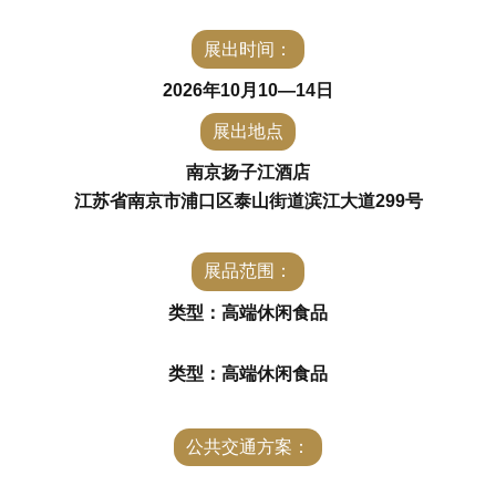
合肥佰益食品有限公司
天津市信宇食品有限公司
展出时间：
赛品咖啡（天津）有限公司
2026年10月10—14日
广东煌记食品有限公司
云南四只猫实业有限公司
展出地点
上海沪小七食品科技有限公司
南京扬子江酒店
山东嘉德利食品有限公司
江苏省南京市浦口区泰山街道滨江大道299号
新乡市口口妙食品有限公司
山东豆多奇食品有限责任公司
展品范围：
河北好邻居食品有限公司
界首市刘素玲食品有限公司
类型：高端休闲食品
界首市暇米食品有限公司
福建纳滋宝食品有限公司
类型：高端休闲食品
重庆刘二嘎农业科技有限公司
北海益康工贸有限公司
公共交通方案：
苗蔬蔬（光头李记食品）
马家麦坊食品有限公司