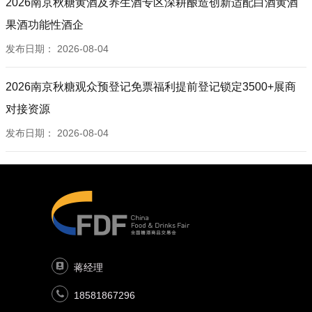
2026南京秋糖黄酒及养生酒专区深耕酿造创新适配白酒黄酒
鸡泽县盛世庄园食品有限公司
果酒功能性酒企
广东飞英达食品有限公司
发布日期：
2026-08-04
盛世（山东）食品有限公司
沂水贯润食品有限公司
2026南京秋糖观众预登记免票福利提前登记锁定3500+展商
山东润智食品有限公司
安阳唐园食品有限公司
对接资源
福建省金农伟业食品有限公司
发布日期：
2026-08-04
青岛佳美洋食品有限公司
晋江泉州三墨食品有限公司
漯河汇芝园食品有限公司
新乡市米鑫食品有限公司
辉县市四德食品有限公司
山东贝焙鲜食品科技有限公司
济宁蓝图食品有限公司
蒋经理
河南一只狐狸实业有限公司
18581867296
漯河正恒食品科技有限公司