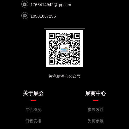
抚顺奥锦奇食品制造有限公司（小猿快跑）
1766414942@qq.com
安徽麦咖食品科技有限公司
18581867296
绥芬河市俄之恋食品有限公司
内黄县盛康食品有限公司
康洺食品科技有限公司
山东餐遇食品有限公司
云南康鲜园食品有限公司
商丘甜蜜蜜食品有限公司
重庆井谷元食品科技有限公司
爱菓浓
天津市富祥发食品
关注糖酒会公众号
山东潍坊三只松鼠
河南帝煌食品有限公司
关于展会
展商中心
临沂康乐园食品有限公司
临沂大雄途食品有限公司
展会概况
参展效益
新乡栗百味食品有限公司
河南省华昌食品有限公司
日程安排
为何参展
河南立早章食品有限公司