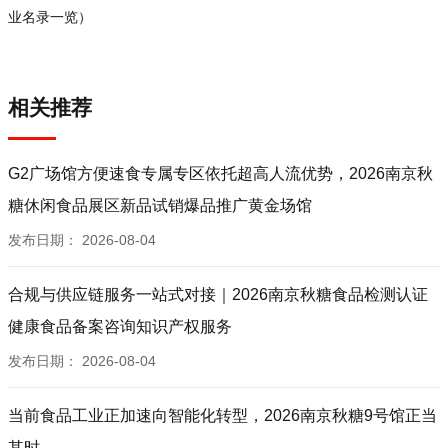
业名录一览）
潮州市潮安区高高乐食品有限公司
易元食品
广东奥尔迪食品科技有限公司
相关推荐
福建超友味食品科技有限公司
晋江力绿食品有限公司
格兰冠（福建）食品有限公司
G2广场馆方便速食专属专区依托超高人流优势，2026南京秋
河南省金米郎食品有限公司
糖休闲食品展区新品试销爆品推广黄金场馆
承德澳天山楂制品集团有限公司
发布日期：
2026-08-04
河南富源食业有限公司
山东万蓉食品有限公司
合规与供应链服务一站式对接｜2026南京秋糖食品检测认证
辉县市三力食品有限公司
南京市海淘客食品有限责任公司
健康食品备案咨询知识产权服务
河南鑫威龙食品有限公司
发布日期：
2026-08-04
山东山诺食品有限公司
河北武强利民食品有限公司
当前食品工业正加速向智能化转型，2026南京秋糖9号馆正当
衡水市宇泽食品有限公司
其时