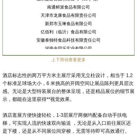
南通鲜派食品有限公司
天津市龙康食品有限责任公司
新郑市玉琳食品有限公司
亿佰利（临沂）食品有限公司
安徽泰独特食品科技有限责任公司
河南余同乐实业有限公司
浙江乡下香食品有限公司
上下滑动查看更多
山东晨朗食品有限公司
山西平遥兆辉食品有限公司
酒店标志性的两万平方米主展厅采用无立柱设计，相当于 1.2
福建闽佳鹭食品有限公司（俏逗妈）
个标准足球场大小，6 米挑高的开阔空间让展品陈列更具层次
广东贝氏食品科技有限公司
感。无论是大型特装展台的整体呈现，还是精品展位的细节展
安徽味美欣食品有限公司
示，都能在这里获得**视觉效果。
沈阳市山山伟业食品有限公司
福建省长农食品科技有限公司
酒店逛展方便快捷轻松，1-3层展厅两侧均配备自动手扶电
梯，可实现人流的快速双向输送 ，无论是从入口前往展区还
江苏香之派食品有限公司
是下楼，还是从不同展位间穿梭，无需等待即可高效通行。
湖南大麦食品有限公司