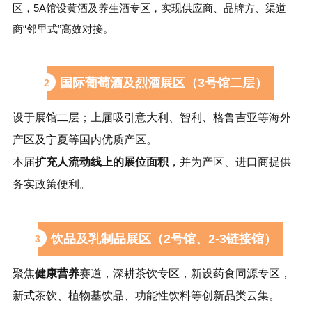
区，5A馆设黄酒及养生酒专区，实现供应商、品牌方、渠道
商“邻里式”高效对接。
国际葡萄酒及烈酒展区（3号馆二层）
2
设于展馆二层；
上届吸引意大利、智利、格鲁吉亚等海外
产区及宁夏等国内优质产区。
本届
扩充人流动线上的展位面积
，并为产区、进口商提供
务实政策便利。
饮品及乳制品展区（2号馆、2-3链接馆）
3
聚焦
健康营养
赛道，深耕茶饮专区，新设药食同源专区，
新式茶饮、
植物基饮品
、功能性饮料等创新品类云集。