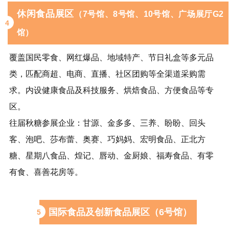
休闲食品展区
（7号馆、8号馆、10号馆、广场展厅G2
4
馆）
覆盖国民零食、网红爆品、地域特产、节日礼盒等多元品
类，匹配商超、电商、直播、社区团购等全渠道采购需
求。内设健康食品及科技服务、烘焙食品、方便食品等专
区。
往届
秋糖
参展企业：甘源、金多多、三养、盼盼、回头
客、泡吧、
莎布蕾
、奥赛、巧妈妈、宏明食品、正北方
糖、星期八食品、煌记、唇动、金厨娘、福寿食品、
有零
有食
、喜善花房等。
国际食品及创新食品展区（6号馆）
5