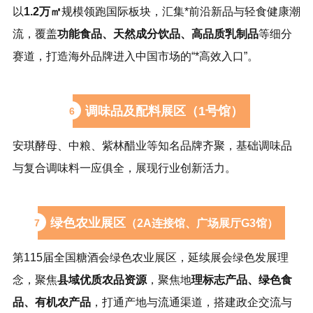
以
1.2万㎡
规模领跑国际板块，汇集*前沿新品与轻食健康潮
流，覆盖
功能食品、天然成分饮品、高品质乳制品
等细分
赛道，打造海外品牌进入中国市场的“*高效入口”。
调味品及配料展区（1号馆）
6
安琪酵母、中粮、
紫林醋业
等知名品牌齐聚，基础调味品
与复合调味料一应俱全，展现行业创新活力。
绿色农业展区
7
（2A连接馆、广场展厅G3馆）
第115届
全国糖酒会
绿色农业展区，延续展会绿色发展理
念，聚焦
县域优质农品资源
，聚焦地
理标志产品、绿色食
品、有机农产品
，打通产地与流通渠道，搭建政企交流与