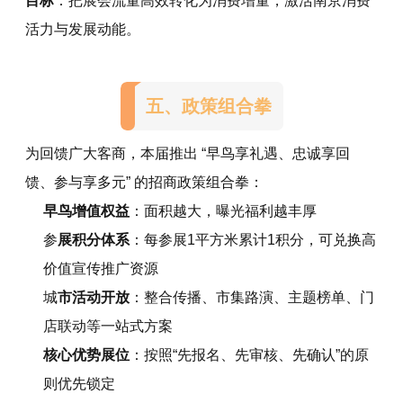
目标
：把展会流量高效转化为消费增量，激活南京消费
活力与发展动能。
五、政策组合拳
为回馈广大客商，本届推出 “早鸟享礼遇、忠诚享回
馈、参与享多元” 的招商政策组合拳：
早鸟增值权益
：面积越大，曝光福利越丰厚
参
展积分体系
：每参展1平方米累计1积分，可兑换高
价值宣传推广资源
城
市活动开放
：整合传播、市集路演、主题榜单、门
店联动等一站式方案
核心优势展位
：按照“先报名、先审核、先确认”的原
则优先锁定