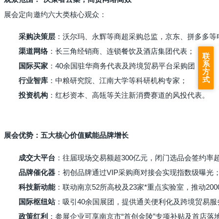
展会定向邀约六大类核心观众：
采购决策层
：沃尔玛、永辉等商超采购总监，京东、拼多多等
渠道网络
：长三角经销商、连锁餐饮及酒店集团代表；
联
系
国际买家
：40余国驻华商务代表及跨境贸易平台采购团；
方
式
行业智库
：中粮研究院、江南大学等科研机构专家；
投资机构
：红杉资本、高瓴等关注新消费赛道的风投代表。
展会优势：五大核心价值赋能品牌增长
成交大平台
：往届现场交易额超300亿元，闭门选品会签约率超
品牌催化器
：初创品牌通过VIP采购商对接会实现指数级曝光
科技新动能
：联动南京52所高校及23家*重点实验室，推动20
国际枢纽站
：吸引40余国展团，提供通关便利化及跨境贸易服
政策红利
：参展企业可享南京市“首创金陵”专项补贴及首店落