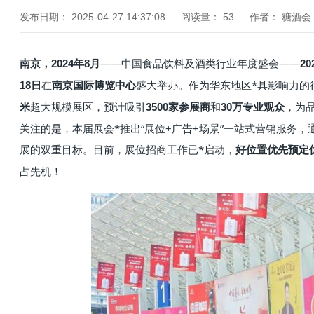
发布日期：
2025-04-27 14:37:08
阅读量：
53
作者：
糖酒会
——中国食品饮料及酒类行业年度盛会——
南京，2024年8月
2
在
盛大举办。作为华东地区*具影响力的行
18日
南京国际博览中心
超大规模展区，预计吸引
和
，为
米
3500家参展商
30万专业观众
关注的是，本届展会*推出“展位+广告+场景”一站式营销服务
展的双重目标。目前，展位招商工作已*启动，
好位置优先预定
占先机！