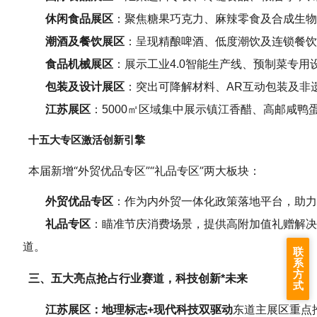
休闲食品展区
：聚焦糖果巧克力、麻辣零食及合成生物
潮酒及餐饮展区
：呈现精酿啤酒、低度潮饮及连锁餐饮
食品机械展区
：展示工业4.0智能生产线、预制菜专用
包装及设计展区
：突出可降解材料、AR互动包装及非
江苏展区
：5000㎡区域集中展示镇江香醋、高邮咸
十五大专区激活创新引擎
本届新增“外贸优品专区”“礼品专区”两大板块：
外贸优品专区
：作为内外贸一体化政策落地平台，助力
礼品专区
：瞄准节庆消费场景，提供高附加值礼赠解决
道。
联
系
方
三、五大亮点抢占行业赛道，科技创新*未来
式
江苏展区：地理标志+现代科技双驱动
东道主展区重点