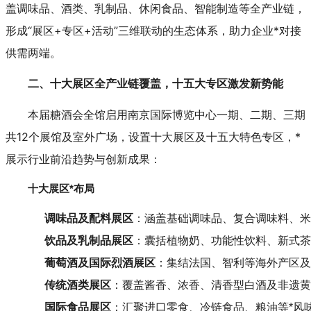
盖调味品、酒类、乳制品、休闲食品、智能制造等全产业链，
形成“展区+专区+活动”三维联动的生态体系，助力企业*对接
供需两端。
二、十大展区全产业链覆盖，十五大专区激发新势能
本届糖酒会全馆启用南京国际博览中心一期、二期、三期
共12个展馆及室外广场，设置十大展区及十五大特色专区，*
展示行业前沿趋势与创新成果：
十大展区*布局
调味品及配料展区
：涵盖基础调味品、复合调味料、米
饮品及乳制品展区
：囊括植物奶、功能性饮料、新式茶
葡萄酒及国际烈酒展区
：集结法国、智利等海外产区及
传统酒类展区
：覆盖酱香、浓香、清香型白酒及非遗黄
国际食品展区
：汇聚进口零食、冷链食品、粮油等*风