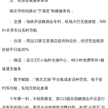
五、智慧会展服务体系
南京市特别推出"宁满意"秋糖服务包：
- 交通 ：地铁开设糖酒会专列，机场大巴无缝接驳，500
0+共享车位实时导航
- 住宿 ：周边12家五星酒店提供协议价，经济型连锁房
价较平日低30%
- 物流 ：设立3万㎡临时仓储中心，48小时免费寄存+极
速通关服务
- 数字赋能 ："南京文旅"平台集成多语种导览、电子签
约等功能，实现无纸化参展
十年磨一剑，今朝再聚首。第113届全国糖酒会不仅是行
业复苏的强心剂，更是企业把握新消费趋势、布局"十四五"后