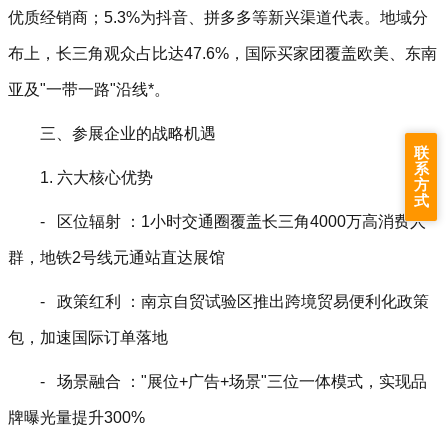
优质经销商；5.3%为抖音、拼多多等新兴渠道代表。地域分
布上，长三角观众占比达47.6%，国际买家团覆盖欧美、东南
亚及"一带一路"沿线*。
三、参展企业的战略机遇
联
系
1. 六大核心优势
方
式
- 区位辐射 ：1小时交通圈覆盖长三角4000万高消费人
群，地铁2号线元通站直达展馆
- 政策红利 ：南京自贸试验区推出跨境贸易便利化政策
包，加速国际订单落地
- 场景融合 ："展位+广告+场景"三位一体模式，实现品
牌曝光量提升300%