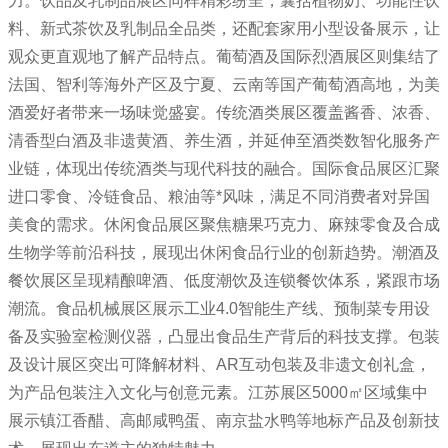
力。饮品及乳制品展区同样精彩纷呈，囊括植物奶、功能性饮
料、新式茶饮及乳制品全品类，还配套家用小型设备展示，让
观众更直观地了解产品特点。葡萄酒及国际烈酒展区则集结了
法国、智利等海外产区及宁夏、云南等国产葡萄酒高地，为美
酒爱好者带来一场味觉盛宴。传统酒类展区覆盖酱香、浓香、
清香型白酒及非遗黄酒、养生酒，并延伸至酒类数智化服务产
业链，体现出传统酒类与现代科技的融合。国际食品展区汇聚
进口零食、冷链食品、粮油等*风味，满足不同消费者对异国
美食的需求。休闲食品展区聚焦糖果巧克力、麻辣零食及合成
生物学等前沿科技，展现出休闲食品行业的创新趋势。潮酒及
餐饮展区呈现精酿啤酒、低度潮饮及连锁餐饮体系，紧跟市场
潮流。食品机械展区展示工业4.0智能生产线、预制菜专用设
备及实验室检测仪器，凸显出食品生产背后的科技支撑。包装
及设计展区突出可降解材料、AR互动包装及非遗文创礼盒，
为产品包装注入文化与创意元素。江苏展区5000㎡区域集中
展示镇江香醋、高邮咸鸭蛋、南京盐水鸭等地标产品及创新技