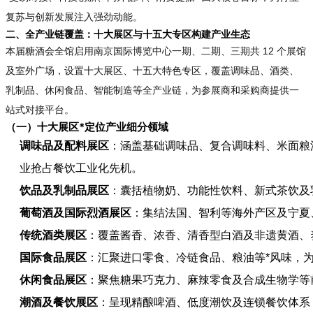
复苏与创新发展注入强劲动能。
二、全产业链覆盖：十大展区与十五大专区构建产业生态
本届糖酒会全馆启用南京国际博览中心一期、二期、三期共 12 个展馆
及室外广场，设置十大展区、十五大特色专区，覆盖调味品、酒类、
乳制品、休闲食品、智能制造等全产业链，为参展商和采购商提供一
站式对接平台。
（一）十大展区*定位产业细分领域
调味品及配料展区
：涵盖基础调味品、复合调味料、米面粮
业抢占餐饮工业化先机。
饮品及乳制品展区
：囊括植物奶、功能性饮料、新式茶饮及
葡萄酒及国际烈酒展区
：集结法国、智利等海外产区及宁夏
传统酒类展区
：覆盖酱香、浓香、清香型白酒及非遗黄酒、
国际食品展区
：汇聚进口零食、冷链食品、粮油等*风味，
休闲食品展区
：聚焦糖果巧克力、麻辣零食及合成生物学等
潮酒及餐饮展区
：呈现精酿啤酒、低度潮饮及连锁餐饮体系