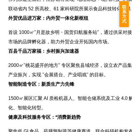
联
联动省内 52 所高校、61 家科研院所展示食品科技转化成果，
系
方
外贸优品进万家：内外贸一体化新枢纽
式
首设 1000㎡"月是故乡明・国货归航服务站"，通过供
市场的品牌孵化器，助力外贸企业开拓国内市场。
百县千品万家福：乡村振兴加速器
2000㎡"桃花盛开的地方" 专区聚焦县域经济，设立农
产业振兴，实现 "会展搭台、产业唱戏" 的目标。
智能制造专区：新质生产力先锋
1500㎡展区汇聚 AI 质检机器人、智能仓储系统及工业 
化、智能化转型。
健康及科技服务专区：*消费新趋势
聚焦低 GI 食品、药膳预制菜等健康赛道，联合科研机构