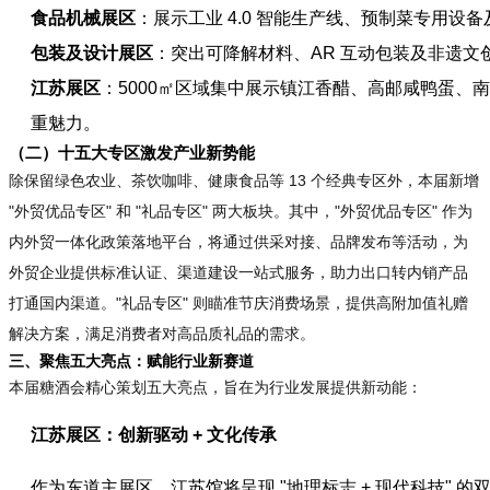
食品机械展区
：展示工业 4.0 智能生产线、预制菜专用
包装及设计展区
：突出可降解材料、AR 互动包装及非遗
江苏展区
：5000㎡区域集中展示镇江香醋、高邮咸鸭蛋、南
重魅力。
（二）十五大专区激发产业新势能
除保留绿色农业、茶饮咖啡、健康食品等 13 个经典专区外，本届新增
"外贸优品专区" 和 "礼品专区" 两大板块。其中，"外贸优品专区" 作为
内外贸一体化政策落地平台，将通过供采对接、品牌发布等活动，为
外贸企业提供标准认证、渠道建设一站式服务，助力出口转内销产品
打通国内渠道。"礼品专区" 则瞄准节庆消费场景，提供高附加值礼赠
解决方案，满足消费者对高品质礼品的需求。
三、聚焦五大亮点：赋能行业新赛道
本届糖酒会精心策划五大亮点，旨在为行业发展提供新动能：
江苏展区：创新驱动 + 文化传承
作为东道主展区，江苏馆将呈现 "地理标志 + 现代科技"