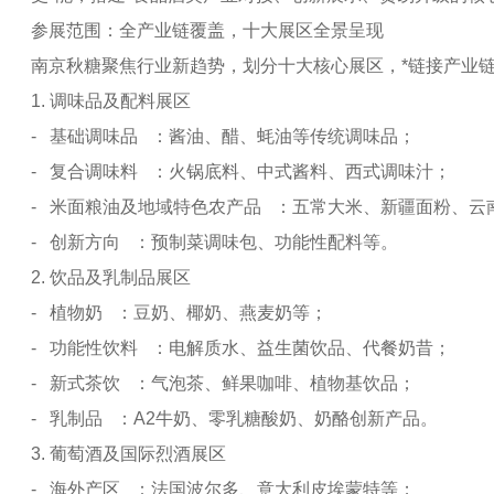
参展范围：全产业链覆盖，十大展区全景呈现
南京秋糖聚焦行业新趋势，划分十大核心展区，*链接产业
1. 调味品及配料展区
- 基础调味品 ：酱油、醋、蚝油等传统调味品；
- 复合调味料 ：火锅底料、中式酱料、西式调味汁；
- 米面粮油及地域特色农产品 ：五常大米、新疆面粉、云
- 创新方向 ：预制菜调味包、功能性配料等。
2. 饮品及乳制品展区
- 植物奶 ：豆奶、椰奶、燕麦奶等；
- 功能性饮料 ：电解质水、益生菌饮品、代餐奶昔；
- 新式茶饮 ：气泡茶、鲜果咖啡、植物基饮品；
- 乳制品 ：A2牛奶、零乳糖酸奶、奶酪创新产品。
3. 葡萄酒及国际烈酒展区
- 海外产区 ：法国波尔多、意大利皮埃蒙特等；