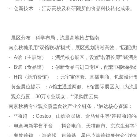
- 创新技术 ：江苏高校及科研院所的食品科技转化成果。
展区分布：科学布局，流量高地抢占指南
南京秋糖采用“双馆联动”模式，展区规划清晰高效，*匹配供
- A馆（主展馆） ：酒类核心展区，设置“名酒长廊”“酱酒
- B馆（食品馆） ：创新食品与进口专区，配套“国际采购
- H馆（新消费馆） ：元宇宙体验、直播电商、包装设计
黄金展位提示 ：A馆主通道两侧、E馆国际展区入口为流
观众范围：
30
万专业观众，**采购团云集
南京秋糖专业观众覆盖食饮产业全链条，*触达核心资源：
- **商超 ：Costco、山姆会员店、盒马鲜生等*连锁商超
- 电商与新零售平台 ：抖音电商、天猫超市、京东生鲜等
- 餐饮连锁 ：海底捞、肯德基、星巴克等连锁餐饮企业的