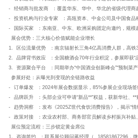
- 经销商与批发商 ：覆盖华东、华中、华北的省级代理商
- 投资机构与行业专家 ：高瓴资本、中金公司及中国食品
- 国际买家 ：东南亚、中东、欧洲采购团定向邀约，规模超
展会优势：三大核心价值赋能企业增长
1. 区位流量优势 ：南京辐射长三角4亿高消费人群，高
2. 品牌背书效应 ：全国糖酒会70年行业积淀，参展即获“
3. 资源聚合平台 ：同期举办“中国酒业创新峰会”“预制
参展好处：从曝光到变现的全链路收益
- 订单爆发 ：2024年展会数据显示，85%参展企业现场
- 品牌跃升 ：头部企业可申请“新品**”权益，获新华社、
- 趋势洞察 ：发布《2025Z世代食饮消费报告》，揭示“情绪
- 政策对接 ：农业农村部、商务部官员解读乡村振兴补贴
展位预定流程：三步锁定黄金席位
1. 咨询签约 ：联系展位顾问蒋经理（ 1858186729