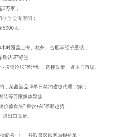
超3万家；
科学学会专家团；
5000人。
铁3小时覆盖上海、杭州、合肥等经济重镇；
品质认证”标签；
菜产业投资论坛”等活动，链接政策、资本与市场。
签约，某酱酒品牌单日签约省级代理12家；
**财经等百家媒体聚焦；
价值食品”“餐饮+AI”等新趋势；
、进出口政策。
6，微信同号 ），获取展区地图与报价单；