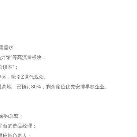
需需求：
热力馆”等高流量板块；
洽谈室”；
专区，吸引Z世代观众。
量高地，已预订80%，剩余席位优先安排早签企业。
的采购总监；
平台的选品经理；
供应链负责人；